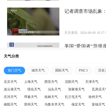
记者调查市场乱象：
天天资讯
2026-08-09 18:37:
美国“爱国者”导弹
大，专家：暴露软
天气分类
天天资讯
2026-08-09 18:36:
热门天气
城市天气
国际天气
PM2.5
历史
北京天气
上海天气
西安天气
沈阳天气
天津天气
连云港天气
绥化天气
汕头天气
张家港天气
瓦房店天
庄河天气
珲春天气
桂林天气
扎兰屯天气
徐州天气
南阳天气
郑州天气
乌鲁木齐天气
保定天气
富锦天气