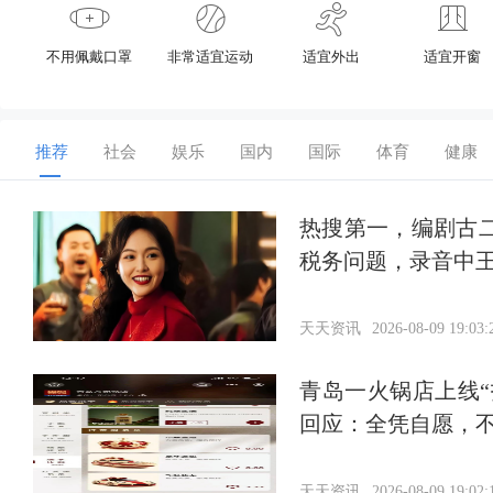
不用佩戴口罩
非常适宜运动
适宜外出
适宜开窗
推荐
社会
娱乐
国内
国际
体育
健康
热搜第一，编剧古
税务问题，录音中王
天天资讯
2026-08-09 19:03:
青岛一火锅店上线“
回应：全凭自愿，
天天资讯
2026-08-09 19:02: