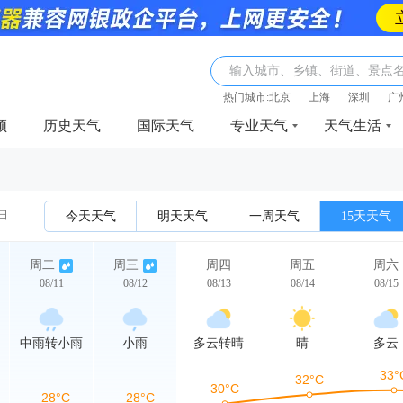
输入城市、乡镇、街道、景点
热门城市:
北京
上海
深圳
广
频
历史天气
国际天气
专业天气
天气生活
1日
今天天气
明天天气
一周天气
15天天气
周二
周三
周四
周五
周六
08/11
08/12
08/13
08/14
08/15
中雨转小雨
小雨
多云转晴
晴
多云