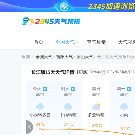
首页
全国天气
空气质量
天气视
当前：
全国天气
>
衡阳天气
>
衡山天气
>
长江镇天气预报15天
[切换]
长江镇15天天气详情
2026年8月07日-2026年8月2
今天
明天
周日
周一
08/07
08/08
08/09
08/10
小雨转多云
中雨转晴
多云转晴
小雨