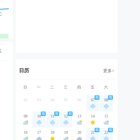
西北风
北风
北风
北风
北
2级
2级
2级
2级
2
优
优
优
优
气
日历
更多>
日
一
二
三
四
五
六
02
03
04
05
06
07
08
09
10
11
12
13
14
15
16
17
18
19
20
21
22