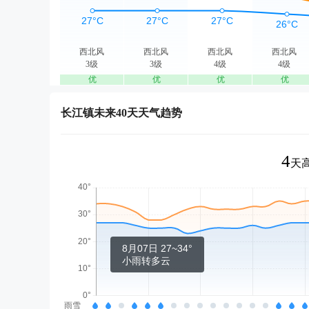
西北风
西北风
西北风
西北风
3级
3级
4级
4级
优
优
优
优
长江镇未来40天天气趋势
4
天高
8月07日 27~34°
小雨转多云
雨雪