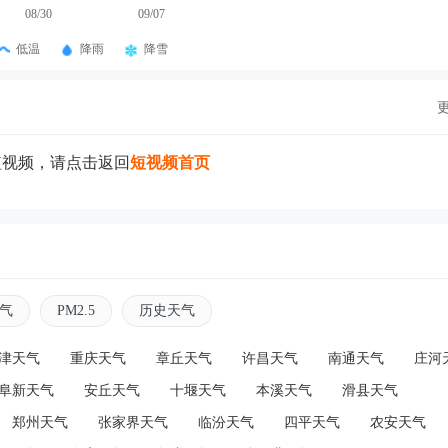
08/30
09/07
低温
降雨
降雪
短视频，请点击返回
短视频首页
气
PM2.5
历史天气
津天气
重庆天气
章丘天气
许昌天气
南通天气
庄河
阜新天气
安丘天气
十堰天气
本溪天气
滑县天气
郑州天气
张家界天气
临汾天气
四平天气
农安天气