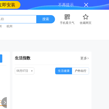
立即安装
不再提示
名称
搜索
手机看天气
收藏网页
州
杭州
生活指数
更多>
08月07日
生活健康
户外出行
周日
周一
周二
周三
周
08/16
08/17
08/18
08/19
08
多云
阴转多云
晴转多云
多云转阴