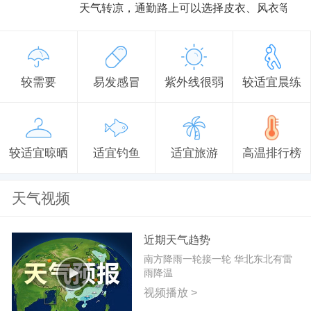
天气转凉，通勤路上可以选择皮衣、风衣等防
较需要
易发感冒
紫外线很弱
较适宜晨练
较适宜晾晒
适宜钓鱼
适宜旅游
高温排行榜
天气视频
近期天气趋势
南方降雨一轮接一轮 华北东北有雷
雨降温
视频播放 >