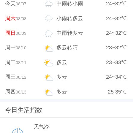
今天
中雨转小雨
24
~
32
℃
08/07
周六
小雨转多云
24
~
32
℃
08/08
周日
中雨转多云
24
~
32
℃
08/09
周一
多云转晴
23
~
32
℃
08/10
周二
多云
23
~
33
℃
08/11
周三
多云
24
~
34
℃
08/12
周四
多云
25
35
℃
08/13
今日生活指数
天气冷