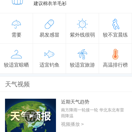
建议棉衣羊毛衫
需要
易发感冒
紫外线很弱
较不宜晨练
较适宜晾晒
适宜钓鱼
较适宜旅游
高温排行榜
天气视频
近期天气趋势
南方降雨一轮接一轮 华北东北有雷
雨降温
视频播放 >