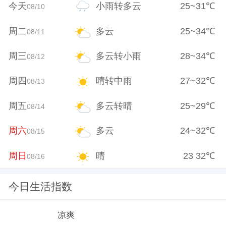
今天
小雨转多云
25
~
31
℃
08/10
周二
多云
25
~
34
℃
08/11
周三
多云转小雨
28
~
34
℃
08/12
周四
晴转中雨
27
~
32
℃
08/13
周五
多云转晴
25
~
29
℃
08/14
周六
多云
24
~
32
℃
08/15
周日
晴
23
32
℃
08/16
今日生活指数
凉爽