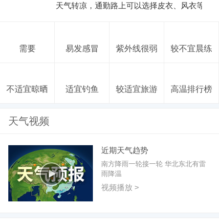
天气转凉，通勤路上可以选择皮衣、风衣等防
需要
易发感冒
紫外线很弱
较不宜晨练
不适宜晾晒
适宜钓鱼
较适宜旅游
高温排行榜
天气视频
近期天气趋势
南方降雨一轮接一轮 华北东北有雷
雨降温
视频播放 >