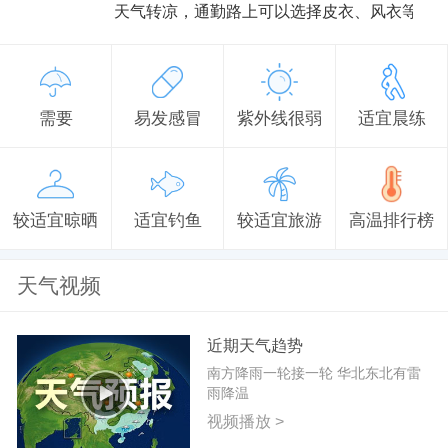
天气转凉，通勤路上可以选择皮衣、风衣等防
需要
易发感冒
紫外线很弱
适宜晨练
较适宜晾晒
适宜钓鱼
较适宜旅游
高温排行榜
天气视频
近期天气趋势
南方降雨一轮接一轮 华北东北有雷
雨降温
视频播放 >