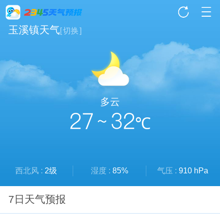
玉溪镇天气
[
切换
]
多云
27 ~ 32
℃
西北风 :
2级
湿度 :
85%
气压 :
910 hPa
7日天气预报