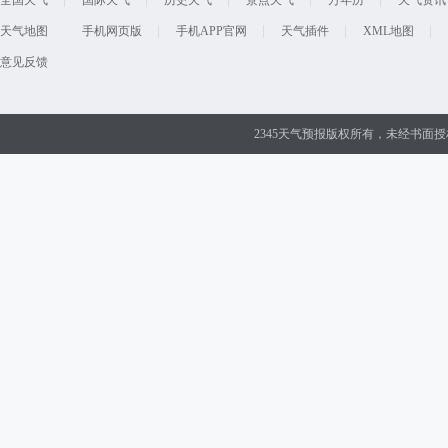
全国天气
国际天气
历史天气
景点天气
万年历
天气资讯
天气地图
手机网页版
手机APP官网
天气插件
XML地图
意见反馈
2345天气预报版权所有，未经书面