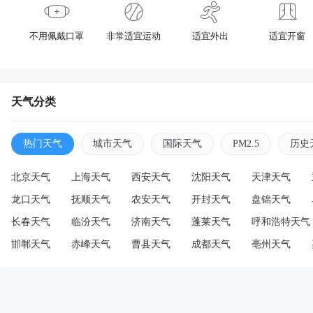
不用佩戴口罩
非常适宜运动
适宜外出
适宜开窗
天气分类
热门天气
城市天气
国际天气
PM2.5
历史
北京天气
上海天气
西安天气
沈阳天气
天津天气
龙口天气
抚顺天气
农安天气
开封天气
盘锦天气
长春天气
临汾天气
济南天气
蓬莱天气
呼和浩特天气
邯郸天气
赤峰天气
曹县天气
成都天气
亳州天气