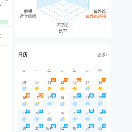
东风
东风
东南风
东南风
东
2级
1级
1级
1级
1
适宜晾晒
紫外线很强
优
优
优
优
不适宜
气
日历
更多>
日
一
二
三
四
五
六
09
10
11
12
13
14
15
16
17
18
19
20
21
22
23
24
25
26
27
28
29
30
31
09月
02
03
04
05