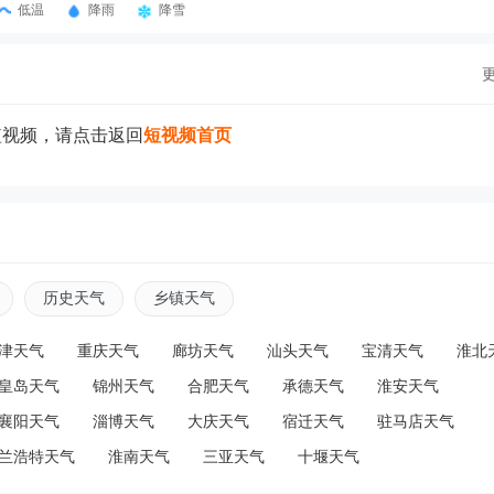
低温
降雨
降雪
短视频，请点击返回
短视频首页
历史天气
乡镇天气
津天气
重庆天气
廊坊天气
汕头天气
宝清天气
淮北
皇岛天气
锦州天气
合肥天气
承德天气
淮安天气
襄阳天气
淄博天气
大庆天气
宿迁天气
驻马店天气
兰浩特天气
淮南天气
三亚天气
十堰天气