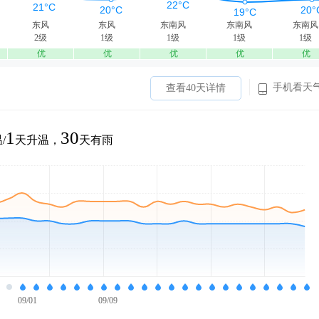
东风
东风
东南风
东南风
东南风
2级
1级
1级
1级
1级
优
优
优
优
优
手机看天
查看40天详情
1
30
/
天升温，
天有雨
09/01
09/09