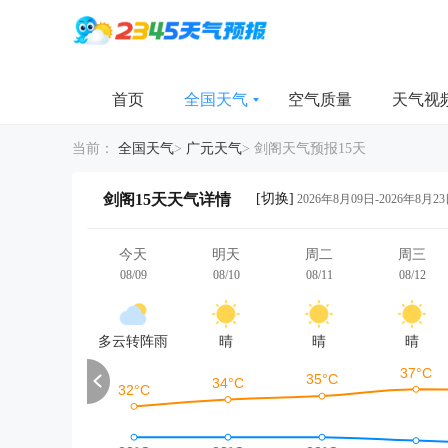
首页
全国天气
空气质量
天气视
当前：
全国天气
>
广元天气
>
剑阁天气预报15天
[切换]
剑阁15天天气详情
2026年8月09日-2026年8月2
今天
明天
周二
周三
08/09
08/10
08/11
08/12
多云转阵雨
晴
晴
晴