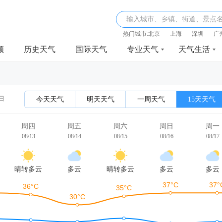
输入城市、乡镇、街道、景点
热门城市:
北京
上海
深圳
广
频
历史天气
国际天气
专业天气
天气生活
3日
今天天气
明天天气
一周天气
15天天气
周四
周五
周六
周日
周一
08/13
08/14
08/15
08/16
08/17
晴转多云
多云
晴转多云
多云
多云