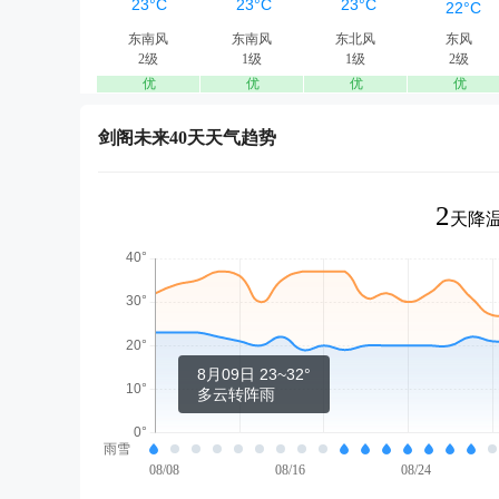
东南风
东南风
东北风
东风
2级
1级
1级
2级
优
优
优
优
剑阁未来40天天气趋势
2
天降温
8月09日 23~32°
多云转阵雨
雨雪
08/08
08/16
08/24