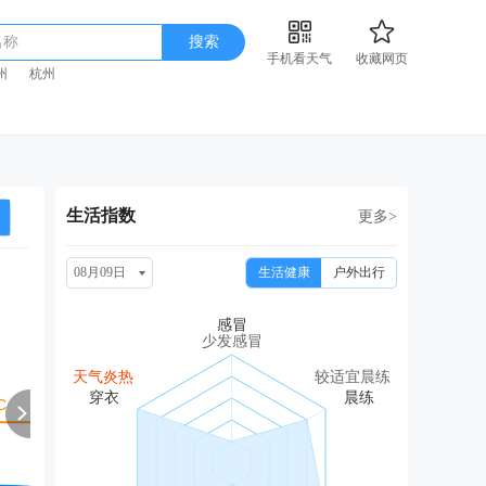
名称
搜索
手机看天气
收藏网页
州
杭州
生活指数
更多>
08月09日
生活健康
户外出行
周二
周三
周四
周五
周
08/18
08/19
08/20
08/21
08
少发感冒
中雨
多云转中雨
中雨
中雨
中
天气炎热
较适宜晨练