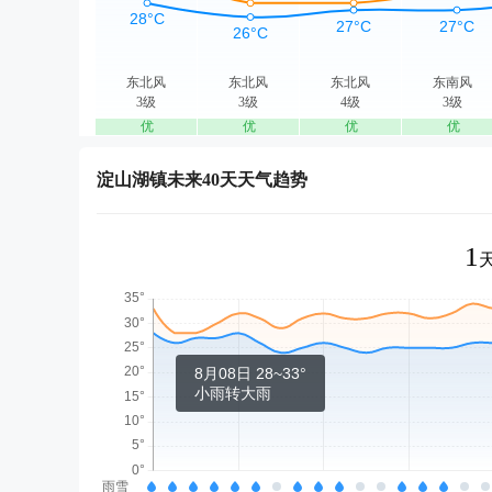
东北风
东北风
东北风
东南风
3级
3级
4级
3级
优
优
优
优
淀山湖镇未来40天天气趋势
1
8月08日 28~33°
小雨转大雨
雨雪