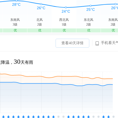
东南风
北风
西北风
东北风
东南风
3级
2级
1级
2级
2级
优
优
优
优
优
手机看天
查看40天详情
30
天降温，
天有雨