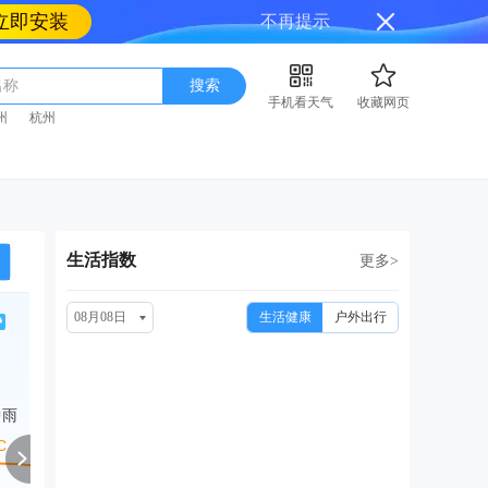
立即安装
不再提示
名称
搜索
手机看天气
收藏网页
州
杭州
生活指数
更多>
08月08日
生活健康
户外出行
周一
周二
周三
周四
周
08/17
08/18
08/19
08/20
08
中雨
中雨转晴
多云
多云转晴
小雨
小雨