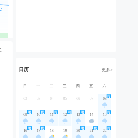
东风
东北风
东北风
东北风
东
2级
2级
3级
2级
3
优
优
优
优
气
日历
更多>
日
一
二
三
四
五
六
02
03
04
05
06
07
08
09
10
11
12
13
14
15
16
17
18
19
20
21
22