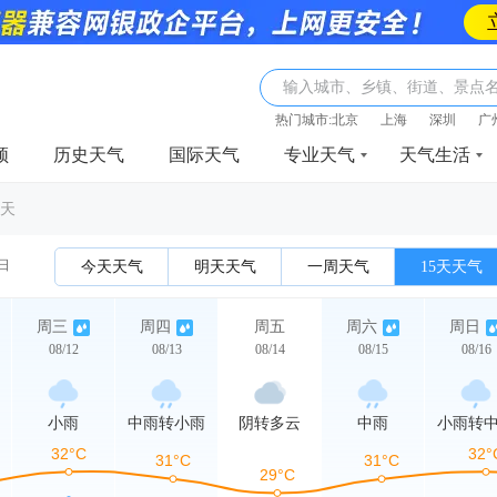
输入城市、乡镇、街道、景点
热门城市:
北京
上海
深圳
广
频
历史天气
国际天气
专业天气
天气生活
5天
2日
今天天气
明天天气
一周天气
15天天气
周三
周四
周五
周六
周日
08/12
08/13
08/14
08/15
08/16
小雨
中雨转小雨
阴转多云
中雨
小雨转