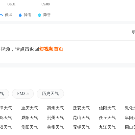
08/31
09/08
低温
降雨
降雪
短视频，请点击返回
短视频首页
气
PM2.5
历史天气
津天气
重庆天气
惠州天气
迁安天气
信阳天气
敦化
锦天气
咸阳天气
荆州天气
昆山天气
任丘天气
阜阳
汉天气
贵阳天气
莱州天气
无锡天气
九江天气
周口