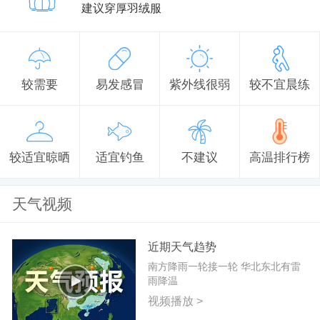
建议穿厚羽绒服
较需要
易发感冒
紫外线很弱
较不宜晨练
较适宜晾晒
适宜钓鱼
不建议
高温排行榜
天气视频
近期天气趋势
南方降雨一轮接一轮 华北东北有雷
雨降温
视频播放 >