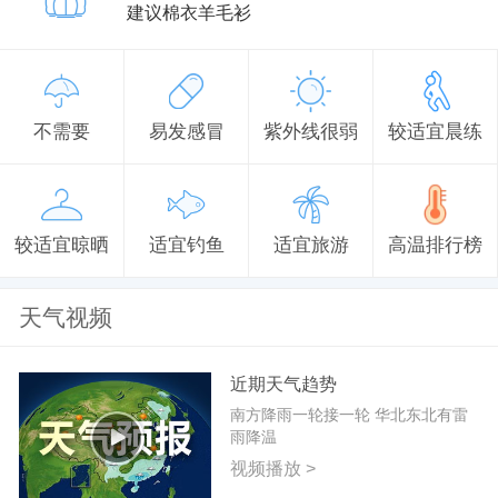
建议棉衣羊毛衫
不需要
易发感冒
紫外线很弱
较适宜晨练
较适宜晾晒
适宜钓鱼
适宜旅游
高温排行榜
天气视频
近期天气趋势
南方降雨一轮接一轮 华北东北有雷
雨降温
视频播放 >