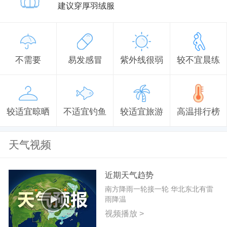
建议穿厚羽绒服
不需要
易发感冒
紫外线很弱
较不宜晨练
较适宜晾晒
不适宜钓鱼
较适宜旅游
高温排行榜
天气视频
近期天气趋势
南方降雨一轮接一轮 华北东北有雷
雨降温
视频播放 >