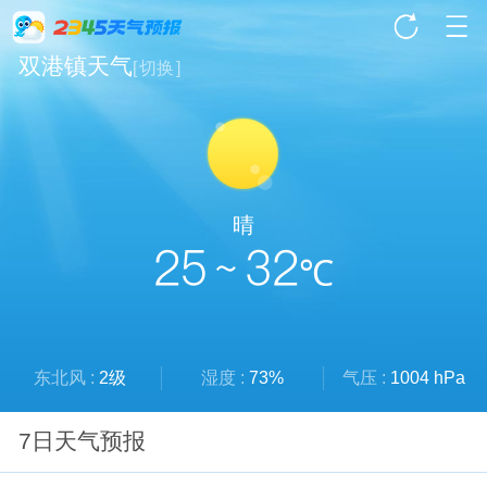
双港镇天气
[
切换
]
晴
25 ~ 32
℃
东北风 :
2级
湿度 :
73%
气压 :
1004 hPa
7日天气预报