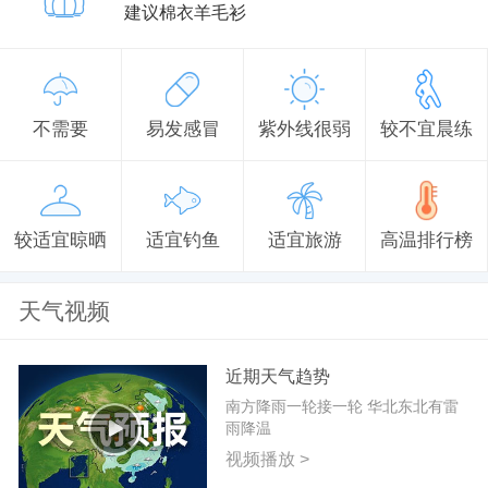
建议棉衣羊毛衫
不需要
易发感冒
紫外线很弱
较不宜晨练
较适宜晾晒
适宜钓鱼
适宜旅游
高温排行榜
天气视频
近期天气趋势
南方降雨一轮接一轮 华北东北有雷
雨降温
视频播放 >