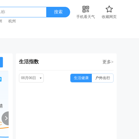
名称
搜索
手机看天气
收藏网页
州
杭州
生活指数
更多>
08月06日
生活健康
户外出行
周六
周日
周一
周二
周
08/15
08/16
08/17
08/18
08
晴
晴
小雨转中雨
阴转晴
多云转阴
多