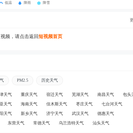
低温
降雨
降雪
短视频，请点击返回
短视频首页
气
PM2.5
历史天气
津天气
重庆天气
宿迁天气
芜湖天气
南昌天气
包头
亚天气
海南天气
佳木斯天气
枣庄天气
七台河天气
阳天气
新乡天气
济宁天气
武汉天气
德惠天气
东营天气
常德天气
乌兰浩特天气
汕头天气