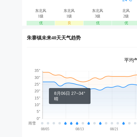
东北风
东北风
东北风
北风
1级
1级
3级
2级
优
良
优
优
朱寨镇未来40天天气趋势
平均气
8月06日 27~34°
晴
雨雪
08/05
08/13
08/21