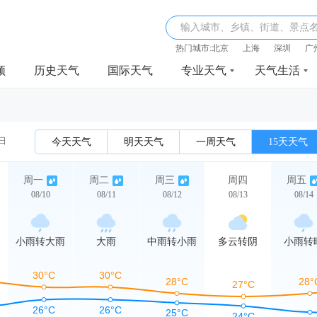
输入城市、乡镇、街道、景点
热门城市:
北京
上海
深圳
广
频
历史天气
国际天气
专业天气
天气生活
0日
今天天气
明天天气
一周天气
15天天气
周一
周二
周三
周四
周五
08/10
08/11
08/12
08/13
08/14
小雨转大雨
大雨
中雨转小雨
多云转阴
小雨转