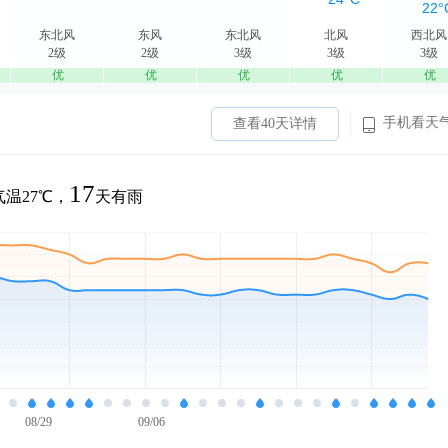
东北风
东风
东北风
北风
西北风
2级
2级
3级
3级
3级
优
优
优
优
优
手机看天
查看40天详情
17
温27℃，
天有雨
08/29
09/06