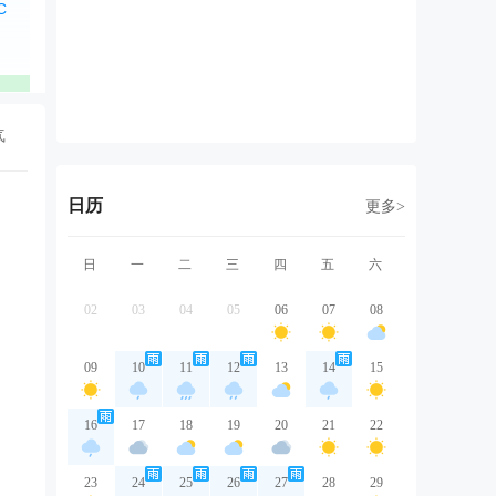
西北风
东风
东北风
东北风
东
2级
2级
2级
2级
2
优
优
优
优
气
日历
更多>
日
一
二
三
四
五
六
02
03
04
05
06
07
08
09
10
11
12
13
14
15
16
17
18
19
20
21
22
23
24
25
26
27
28
29