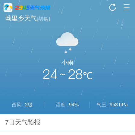
坳里乡天气
[
切换
]
小雨
24 ~ 28
℃
西风 :
2级
湿度 :
94%
气压 :
958 hPa
7日天气预报