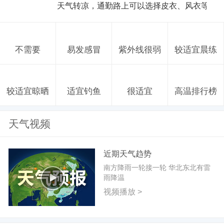
天气转凉，通勤路上可以选择皮衣、风衣等防
不需要
易发感冒
紫外线很弱
较适宜晨练
较适宜晾晒
适宜钓鱼
很适宜
高温排行榜
天气视频
近期天气趋势
南方降雨一轮接一轮 华北东北有雷
雨降温
视频播放 >