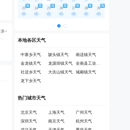
23
24
25
26
27
28
29
更多>
本地各区天气
中寨乡天气
陂头镇天气
南迳镇天气
金龙镇天气
龙源坝镇天气
全南县工业园天气
社迳乡天气
大吉山镇天气
城厢镇天气
龙下乡天气
热门城市天气
北京天气
上海天气
广州天气
深圳天气
南京天气
杭州天气
武汉天气
天津天气
重庆天气