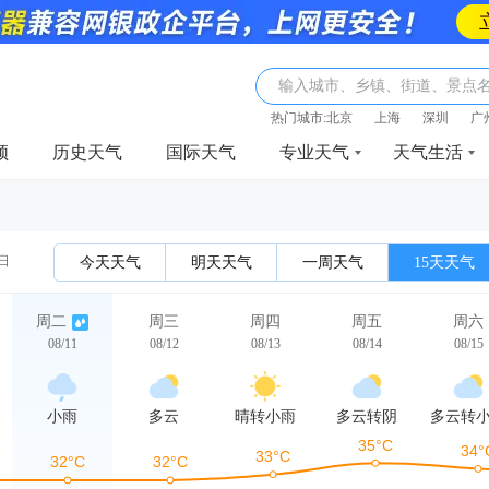
输入城市、乡镇、街道、景点
热门城市:
北京
上海
深圳
广
频
历史天气
国际天气
专业天气
天气生活
1日
今天天气
明天天气
一周天气
15天天气
周二
周三
周四
周五
周六
08/11
08/12
08/13
08/14
08/15
小雨
多云
晴转小雨
多云转阴
多云转