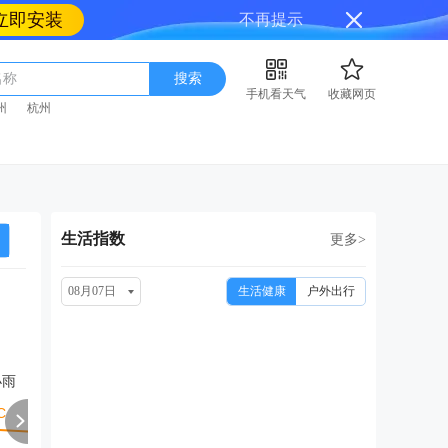
立即安装
不再提示
名称
搜索
手机看天气
收藏网页
州
杭州
生活指数
更多>
08月07日
生活健康
户外出行
周日
周一
周二
周三
周
08/16
08/17
08/18
08/19
08
小雨
小雨转大雨
中雨转多云
多云转晴
中雨转小雨
大雨