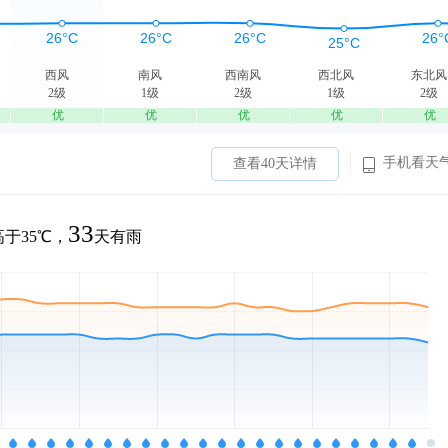
西风
南风
西南风
西北风
东北风
2级
1级
2级
1级
2级
优
优
优
优
优
手机看天
查看40天详情
33
于35℃，
天有雨