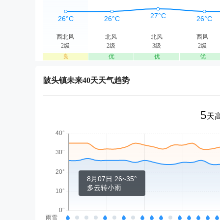
西北风
北风
北风
西风
2级
2级
3级
2级
良
优
优
优
陂头镇未来40天天气趋势
5
天高
8月07日 26~35°
多云转小雨
雨雪