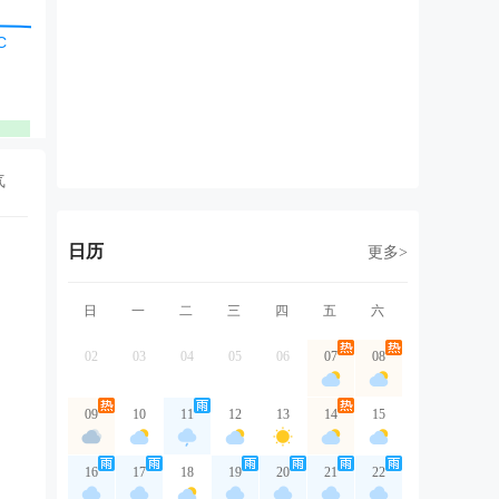
北风
东北风
东北风
北风
北
2级
2级
2级
2级
2
优
优
优
优
气
日历
更多>
日
一
二
三
四
五
六
02
03
04
05
06
07
08
09
10
11
12
13
14
15
16
17
18
19
20
21
22