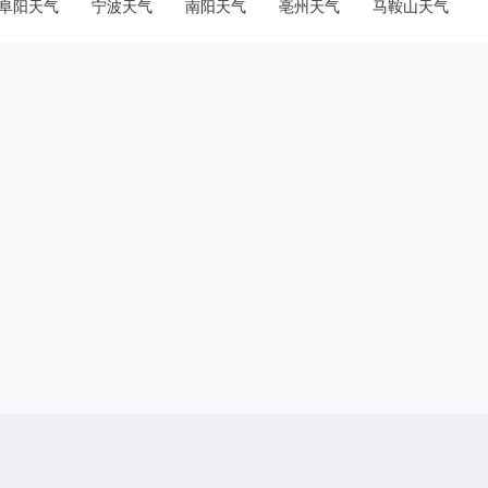
阜阳天气
宁波天气
南阳天气
亳州天气
马鞍山天气