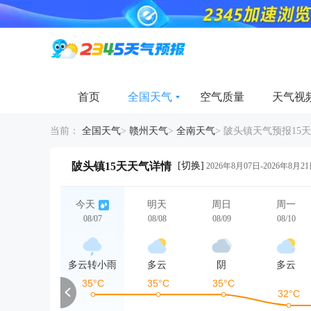
首页
全国天气
空气质量
天气视
当前：
全国天气
>
赣州天气
>
全南天气
>
陂头镇天气预报15天
[切换]
陂头镇15天天气详情
2026年8月07日-2026年8月2
今天
明天
周日
周一
08/07
08/08
08/09
08/10
多云转小雨
多云
阴
多云