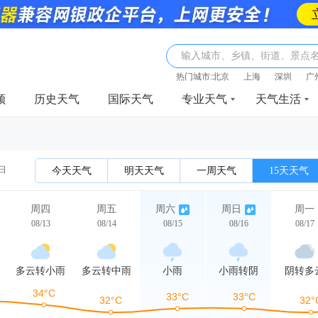
输入城市、乡镇、街道、景点
热门城市:
北京
上海
深圳
广
频
历史天气
国际天气
专业天气
天气生活
3日
今天天气
明天天气
一周天气
15天天气
周四
周五
周六
周日
周一
08/13
08/14
08/15
08/16
08/17
多云转小雨
多云转中雨
小雨
小雨转阴
阴转多