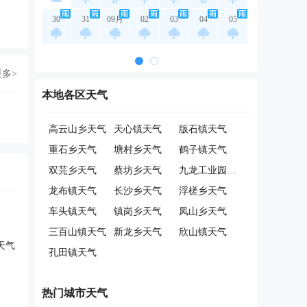
30
31
09月
02
03
04
05
更多>
本地各区天气
高云山乡天气
天心镇天气
版石镇天气
重石乡天气
塘村乡天气
鹤子镇天气
双芫乡天气
蔡坊乡天气
九龙工业园天气
龙布镇天气
长沙乡天气
浮槎乡天气
车头镇天气
镇岗乡天气
凤山乡天气
三百山镇天气
新龙乡天气
欣山镇天气
天气
孔田镇天气
热门城市天气