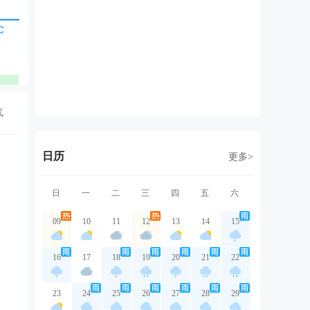
北风
北风
东北风
东北风
东
2级
2级
2级
2级
2
优
优
优
优
气
日历
更多>
日
一
二
三
四
五
六
09
10
11
12
13
14
15
16
17
18
19
20
21
22
23
24
25
26
27
28
29