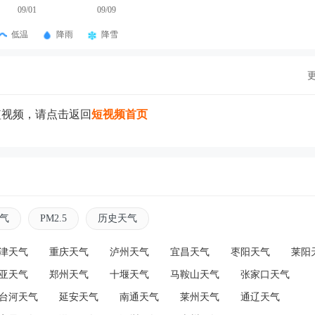
09/01
09/09
低温
降雨
降雪
短视频，请点击返回
短视频首页
气
PM2.5
历史天气
津天气
重庆天气
泸州天气
宜昌天气
枣阳天气
莱阳
亚天气
郑州天气
十堰天气
马鞍山天气
张家口天气
台河天气
延安天气
南通天气
莱州天气
通辽天气