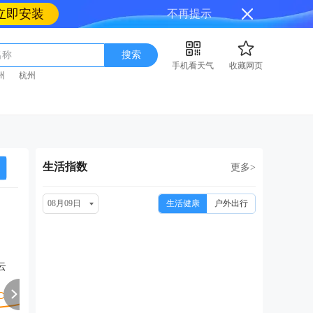
立即安装
不再提示
名称
搜索
手机看天气
收藏网页
州
杭州
生活指数
更多>
08月09日
生活健康
户外出行
周二
周三
周四
周五
周
08/18
08/19
08/20
08/21
08
云
小雨转中雨
中雨转小雨
小雨
中雨转小雨
中雨