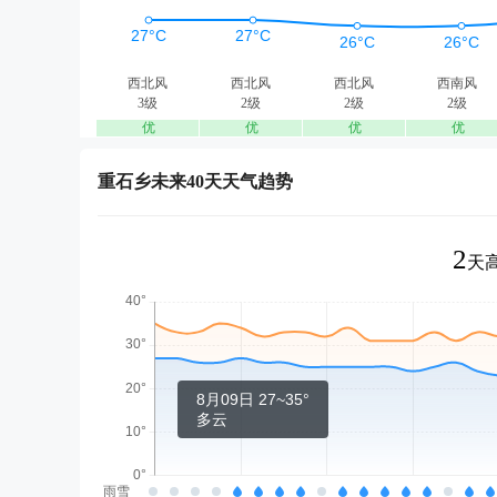
西北风
西北风
西北风
西南风
3级
2级
2级
2级
优
优
优
优
重石乡未来40天天气趋势
2
天高
8月09日 27~35°
多云
雨雪