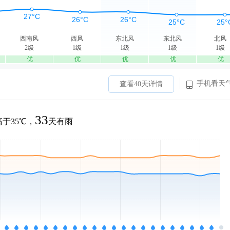
西南风
西风
东北风
东北风
北风
2级
1级
1级
1级
1级
优
优
优
优
优
手机看天
查看40天详情
33
于35℃，
天有雨