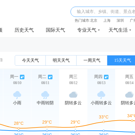
输入城市、乡镇、街道、景点
热门城市:
北京
上海
深圳
广
频
历史天气
国际天气
专业天气
天气生活
0日
今天天气
明天天气
一周天气
15天天气
周一
周二
周三
周四
周五
08/10
08/11
08/12
08/13
08/14
小雨
中雨转阴
阴转多云
小雨转多云
阴转多