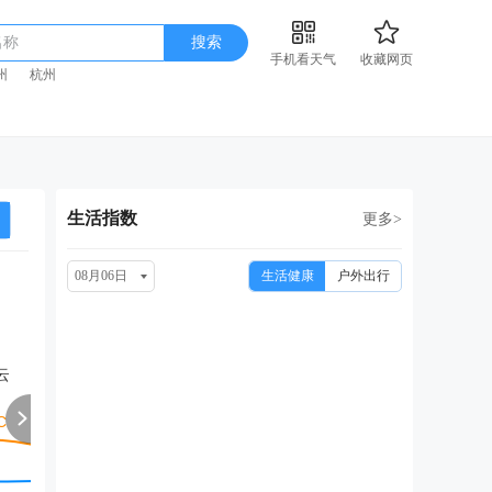
名称
搜索
手机看天气
收藏网页
州
杭州
生活指数
更多>
08月06日
生活健康
户外出行
周六
周日
周一
周二
周
08/15
08/16
08/17
08/18
08
云
小雨转中雨
小雨转中雨
小雨转多云
小雨转晴
中雨