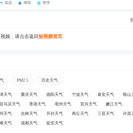
低温
降雨
降雪
短视频，请点击返回
短视频首页
气
PM2.5
历史天气
津天气
重庆天气
德阳天气
宁波天气
泰安天气
鞍山
驻马店天气
香港天气
亳州天气
宜兴天气
嫩江天气
州天气
吉林天气
开封天气
商丘天气
三亚天气
许昌
峰天气
成都天气
延安天气