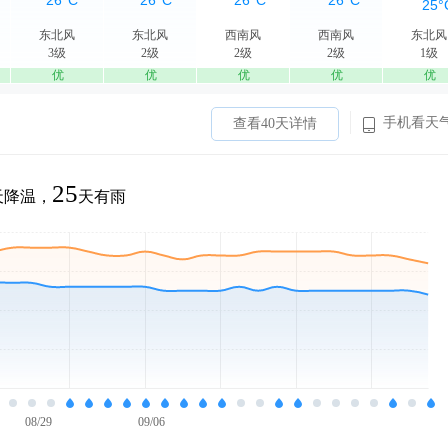
东北风
东北风
西南风
西南风
东北风
3级
2级
2级
2级
1级
优
优
优
优
优
手机看天
查看40天详情
25
天降温，
天有雨
08/29
09/06