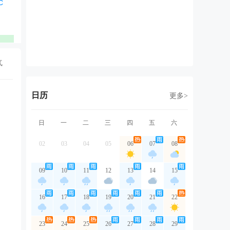
西北风
东南风
东北风
东北风
东
1级
1级
1级
2级
3
优
优
优
优
气
日历
更多>
日
一
二
三
四
五
六
02
03
04
05
06
07
08
09
10
11
12
13
14
15
16
17
18
19
20
21
22
23
24
25
26
27
28
29