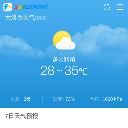
大溪乡天气
[
切换
]
多云转晴
28 ~ 35
℃
北风 :
3级
湿度 :
73%
气压 :
1000 hPa
7日天气预报