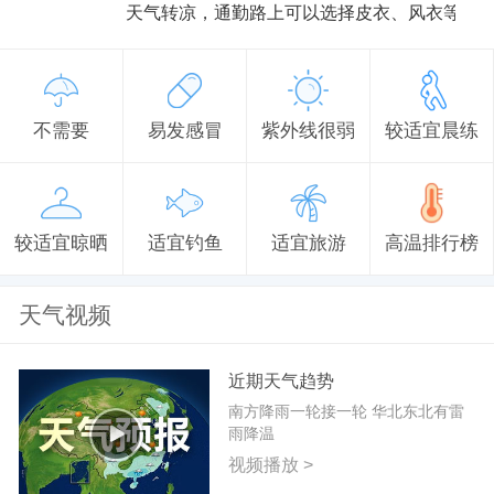
天气转凉，通勤路上可以选择皮衣、风衣等防
不需要
易发感冒
紫外线很弱
较适宜晨练
较适宜晾晒
适宜钓鱼
适宜旅游
高温排行榜
天气视频
近期天气趋势
南方降雨一轮接一轮 华北东北有雷
雨降温
视频播放 >