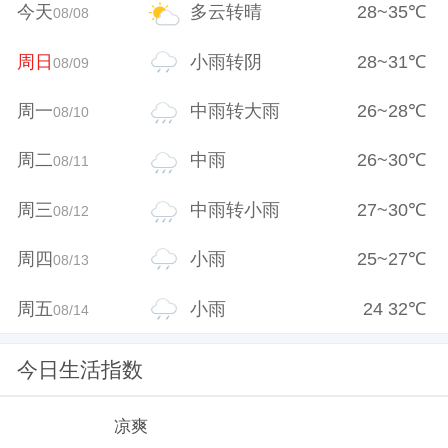
今天
多云转晴
28
~
35
℃
08/08
周日
小雨转阴
28
~
31
℃
08/09
周一
中雨转大雨
26
~
28
℃
08/10
周二
中雨
26
~
30
℃
08/11
周三
中雨转小雨
27
~
30
℃
08/12
周四
小雨
25
~
27
℃
08/13
周五
小雨
24
32
℃
08/14
今日生活指数
凉爽