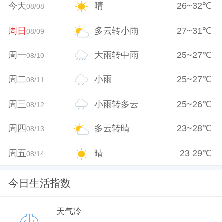
今天
晴
26
~
32
℃
08/08
周日
多云转小雨
27
~
31
℃
08/09
周一
大雨转中雨
25
~
27
℃
08/10
周二
小雨
25
~
27
℃
08/11
周三
小雨转多云
25
~
26
℃
08/12
周四
多云转晴
23
~
28
℃
08/13
周五
晴
23
29
℃
08/14
今日生活指数
天气冷