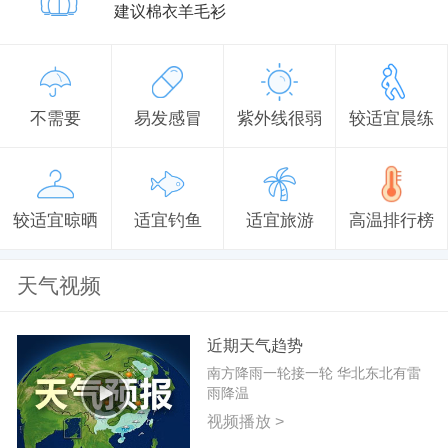
建议棉衣羊毛衫
不需要
易发感冒
紫外线很弱
较适宜晨练
较适宜晾晒
适宜钓鱼
适宜旅游
高温排行榜
天气视频
近期天气趋势
南方降雨一轮接一轮 华北东北有雷
雨降温
视频播放 >