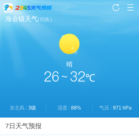
海会镇天气
[
切换
]
晴
26 ~ 32
℃
东北风 :
3级
湿度 :
88%
气压 :
971 hPa
7日天气预报