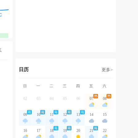
西风
东北风
东北风
东北风
西
2级
1级
2级
1级
1
优
优
优
优
气
日历
更多>
日
一
二
三
四
五
六
02
03
04
05
06
07
08
09
10
11
12
13
14
15
16
17
18
19
20
21
22