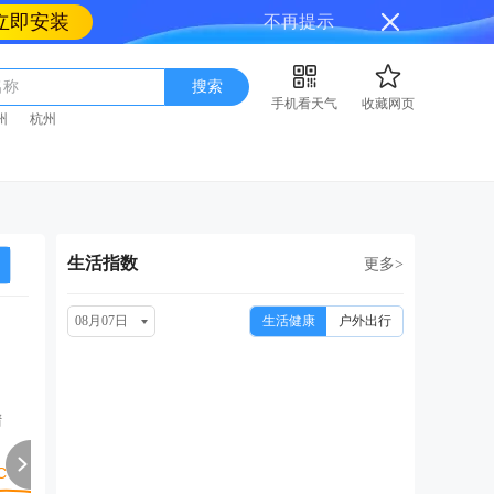
立即安装
不再提示
名称
搜索
手机看天气
收藏网页
州
杭州
生活指数
更多>
08月07日
生活健康
户外出行
周日
周一
周二
周三
周
08/16
08/17
08/18
08/19
08
晴
多云
多云转小雨
中雨转小雨
小雨转晴
晴转