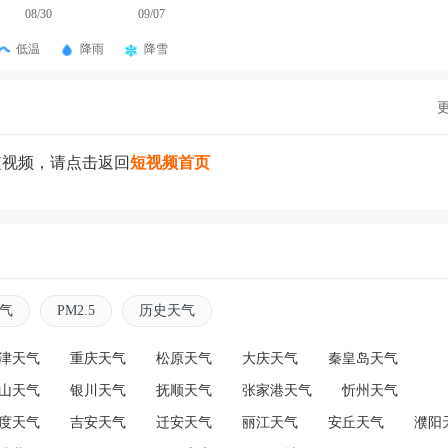
08/30
09/07
低温
降雨
降雪
短视频，请点击返回
短视频首页
气
PM2.5
历史天气
津天气
重庆天气
松原天气
大庆天气
秦皇岛天气
山天气
银川天气
抚顺天气
张家港天气
忻州天气
度天气
吉安天气
迁安天气
丽江天气
安丘天气
濮阳