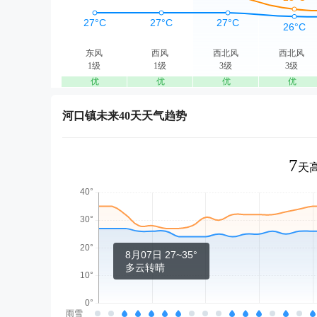
东风
西风
西北风
西北风
1级
1级
3级
3级
优
优
优
优
河口镇未来40天天气趋势
7
天高
8月07日 27~35°
多云转晴
雨雪