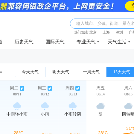
输入城市、乡镇、街道、景点
热门城市:
北京
上海
深圳
广
频
历史天气
国际天气
专业天气
天气生活
1日
今天天气
明天天气
一周天气
15天天气
周二
周三
周四
周五
周六
08/11
08/12
08/13
08/14
08/15
中雨转小雨
小雨
小雨转阴
阴
阴转