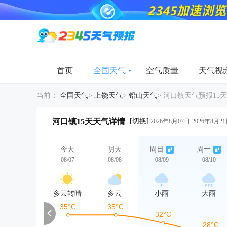
首页
全国天气
空气质量
天气视
当前：
全国天气
>
上饶天气
>
铅山天气
>
河口镇天气预报15天
[切换]
河口镇15天天气详情
2026年8月07日-2026年8月2
今天
明天
周日
周一
08/07
08/08
08/09
08/10
多云转晴
多云
小雨
大雨