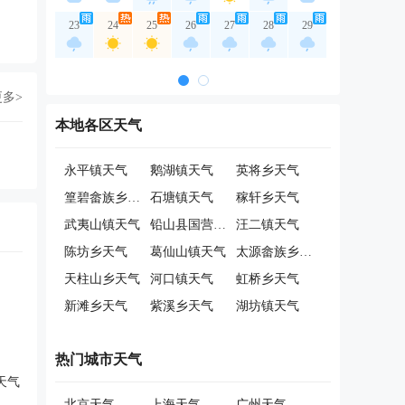
23
24
25
26
27
28
29
更多>
本地各区天气
永平镇天气
鹅湖镇天气
英将乡天气
篁碧畲族乡天气
石塘镇天气
稼轩乡天气
武夷山镇天气
铅山县国营森林苗圃天气
汪二镇天气
陈坊乡天气
葛仙山镇天气
太源畲族乡天气
天柱山乡天气
河口镇天气
虹桥乡天气
新滩乡天气
紫溪乡天气
湖坊镇天气
热门城市天气
天气
北京天气
上海天气
广州天气