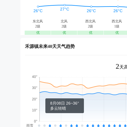
东北风
北风
西北风
西北风
2级
2级
2级
1级
优
优
优
优
禾源镇未来40天天气趋势
2
天高
8月08日 26~36°
多云转晴
雨雪