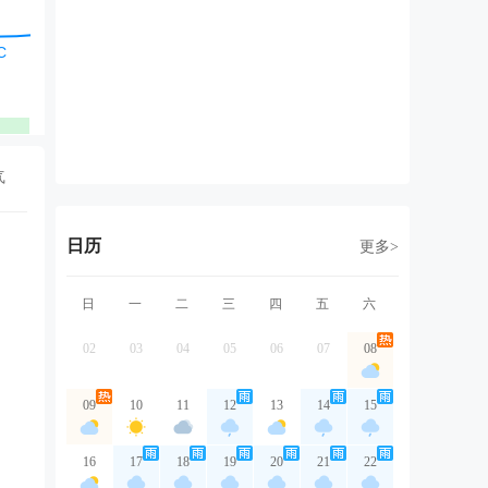
东北风
东北风
东北风
东北风
东
1级
2级
2级
1级
1
优
优
优
优
气
日历
更多>
日
一
二
三
四
五
六
02
03
04
05
06
07
08
09
10
11
12
13
14
15
16
17
18
19
20
21
22