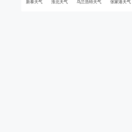
新泰天气
淮北天气
乌兰浩特天气
张家港天气