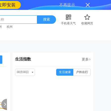
立即安装
不再提示
名称
搜索
手机看天气
收藏网页
州
杭州
生活指数
更多>
08月08日
生活健康
户外出行
周一
周二
周三
周四
周
08/17
08/18
08/19
08/20
08
小雨转阴
小雨
中雨
中雨
大雨