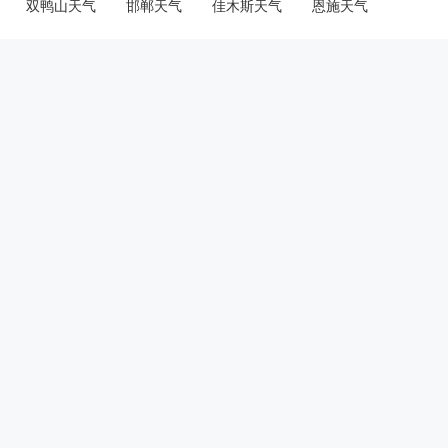
双鸭山天气
邯郸天气
佳木斯天气
恩施天气