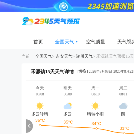
首页
全国天气
空气质量
天气视
当前：
全国天气
>
吉安天气
>
遂川天气
>
禾源镇天气预报15天
[切换]
禾源镇15天天气详情
2026年8月08日-2026年8月2
今天
明天
周一
周二
08/08
08/09
08/10
08/11
多云转晴
多云
晴转小雨
阴