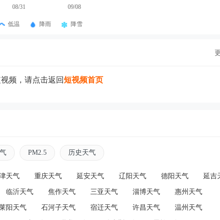
08/31
09/08
低温
降雨
降雪
短视频，请点击返回
短视频首页
气
PM2.5
历史天气
津天气
重庆天气
延安天气
辽阳天气
德阳天气
延吉
临沂天气
焦作天气
三亚天气
淄博天气
惠州天气
莱阳天气
石河子天气
宿迁天气
许昌天气
温州天气