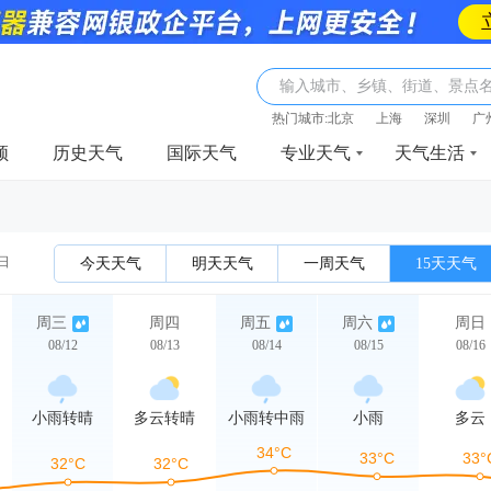
输入城市、乡镇、街道、景点
热门城市:
北京
上海
深圳
广
频
历史天气
国际天气
专业天气
天气生活
2日
今天天气
明天天气
一周天气
15天天气
周三
周四
周五
周六
周日
08/12
08/13
08/14
08/15
08/16
小雨转晴
多云转晴
小雨转中雨
小雨
多云