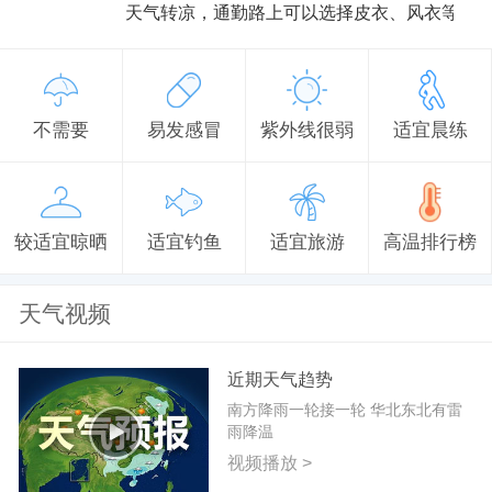
天气转凉，通勤路上可以选择皮衣、风衣等防
不需要
易发感冒
紫外线很弱
适宜晨练
较适宜晾晒
适宜钓鱼
适宜旅游
高温排行榜
天气视频
近期天气趋势
南方降雨一轮接一轮 华北东北有雷
雨降温
视频播放 >