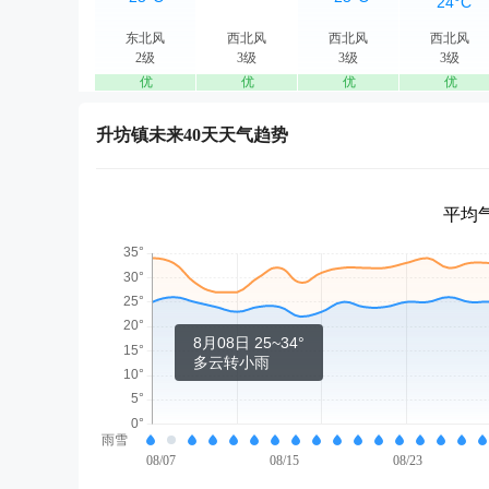
东北风
西北风
西北风
西北风
2级
3级
3级
3级
优
优
优
优
升坊镇未来40天天气趋势
平均气
8月08日 25~34°
多云转小雨
雨雪
08/07
08/15
08/23