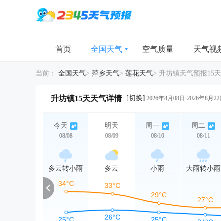
首页
全国天气
空气质量
天气视
当前：
全国天气
>
萍乡天气
>
莲花天气
>
升坊镇天气预报15天
[切换]
升坊镇15天天气详情
2026年8月08日-2026年8月2
今天
明天
周一
周二
08/08
08/09
08/10
08/11
多云转小雨
多云
小雨
大雨转小雨