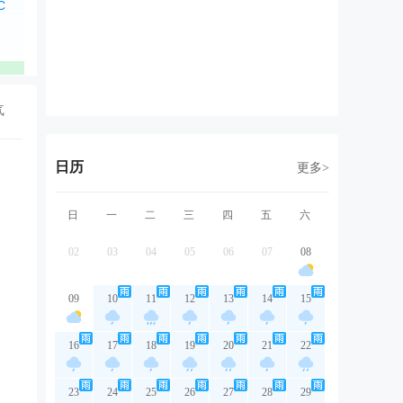
北风
北风
北风
东北风
东
1级
1级
1级
1级
2
优
优
优
优
气
日历
更多>
日
一
二
三
四
五
六
02
03
04
05
06
07
08
09
10
11
12
13
14
15
16
17
18
19
20
21
22
23
24
25
26
27
28
29