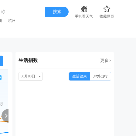
名称
搜索
手机看天气
收藏网页
州
杭州
生活指数
更多>
08月08日
生活健康
户外出行
周一
周二
周三
周四
周
08/17
08/18
08/19
08/20
08
阴
小雨转中雨
小雨转阴
中雨转阴
中雨转晴
小