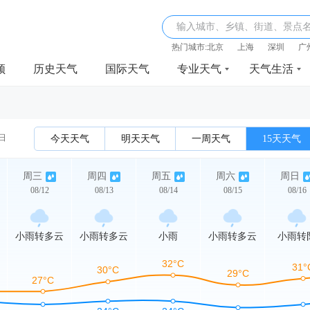
输入城市、乡镇、街道、景点
热门城市:
北京
上海
深圳
广
频
历史天气
国际天气
专业天气
天气生活
2日
今天天气
明天天气
一周天气
15天天气
周三
周四
周五
周六
周日
08/12
08/13
08/14
08/15
08/16
小雨转多云
小雨转多云
小雨
小雨转多云
小雨转