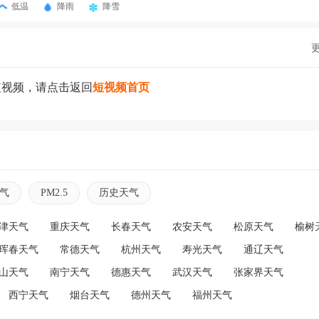
低温
降雨
降雪
短视频，请点击返回
短视频首页
气
PM2.5
历史天气
津天气
重庆天气
长春天气
农安天气
松原天气
榆树
珲春天气
常德天气
杭州天气
寿光天气
通辽天气
山天气
南宁天气
德惠天气
武汉天气
张家界天气
西宁天气
烟台天气
德州天气
福州天气