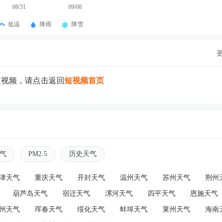
08/31
09/08
低温
降雨
降雪
短视频，请点击返回
短视频首页
气
PM2.5
历史天气
津天气
重庆天气
开封天气
温州天气
苏州天气
荆州
葫芦岛天气
宿迁天气
漯河天气
四平天气
恩施天气
州天气
珲春天气
绥化天气
蚌埠天气
莱州天气
海南