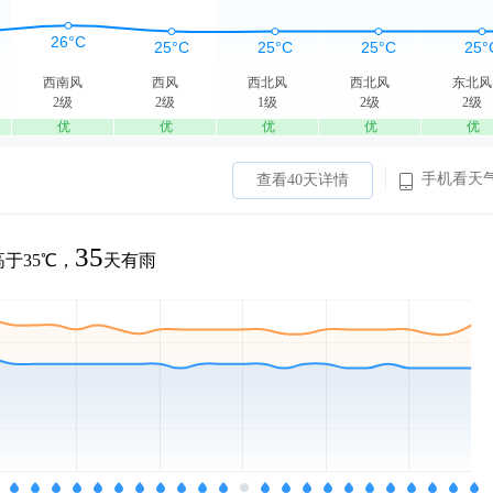
西南风
西风
西北风
西北风
东北风
2级
2级
1级
2级
2级
优
优
优
优
优
手机看天
查看40天详情
35
于35℃，
天有雨