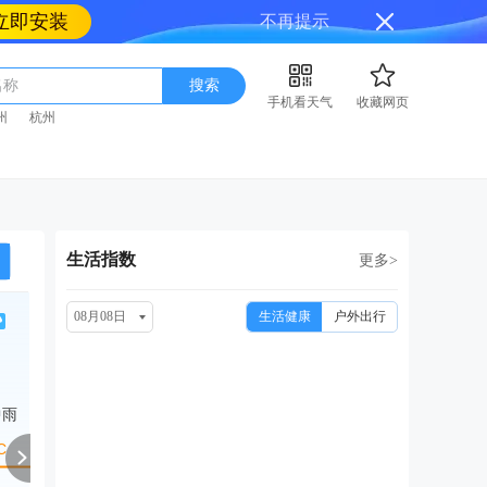
立即安装
不再提示
名称
搜索
手机看天气
收藏网页
州
杭州
生活指数
更多>
08月08日
生活健康
户外出行
周一
周二
周三
周四
周
08/17
08/18
08/19
08/20
08
中雨
大雨
中雨
小雨
中雨转小雨
中雨