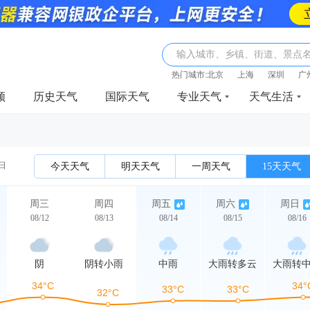
输入城市、乡镇、街道、景点
热门城市:
北京
上海
深圳
广
频
历史天气
国际天气
专业天气
天气生活
2日
今天天气
明天天气
一周天气
15天天气
周三
周四
周五
周六
周日
08/12
08/13
08/14
08/15
08/16
阴
阴转小雨
中雨
大雨转多云
大雨转