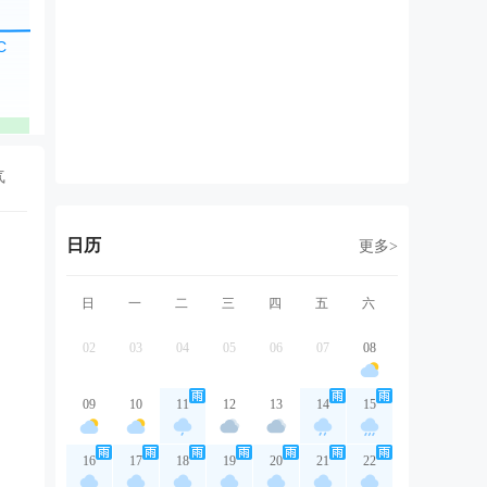
北风
西北风
东北风
东北风
东
2级
2级
2级
2级
2
优
优
优
优
气
日历
更多>
日
一
二
三
四
五
六
02
03
04
05
06
07
08
09
10
11
12
13
14
15
16
17
18
19
20
21
22