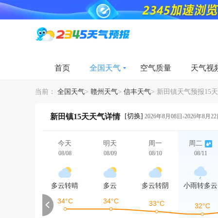
首页
全国天气
空气质量
天气视
当前：
全国天气
>
赣州天气
>
信丰天气
>
新田镇天气预报15天
[切换]
新田镇15天天气详情
2026年8月08日-2026年8月2
今天
明天
周一
周二
08/08
08/09
08/10
08/11
多云转晴
多云
多云转阴
小雨转多云