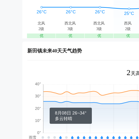
北风
西北风
西北风
西风
2级
3级
3级
2级
优
优
优
优
新田镇未来40天天气趋势
2
天高
8月08日 26~34°
多云转晴
雨雪