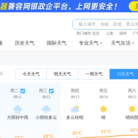
输入城市、乡镇、街道、景点
热门城市:
北京
上海
深圳
广
频
历史天气
国际天气
专业天气
天气生活
1日
今天天气
明天天气
一周天气
15天天气
周二
周三
周四
周五
周六
08/11
08/12
08/13
08/14
08/15
大雨转中雨
小雨转多云
多云转晴
晴
晴转