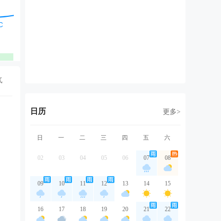
西南风
东北风
东北风
东北风
北
1级
2级
2级
2级
2
优
优
优
优
气
日历
更多>
日
一
二
三
四
五
六
02
03
04
05
06
07
08
09
10
11
12
13
14
15
16
17
18
19
20
21
22