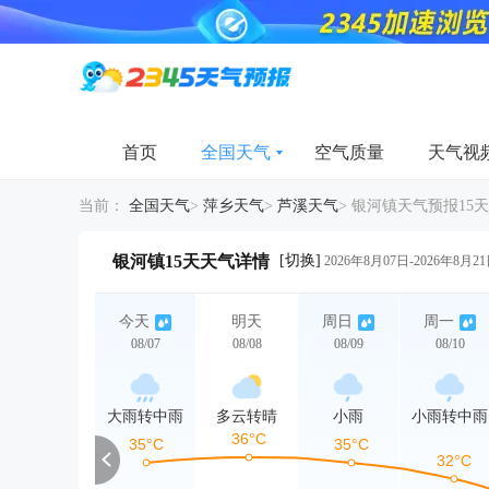
首页
全国天气
空气质量
天气视
当前：
全国天气
>
萍乡天气
>
芦溪天气
>
银河镇天气预报15天
[切换]
银河镇15天天气详情
2026年8月07日-2026年8月2
今天
明天
周日
周一
08/07
08/08
08/09
08/10
大雨转中雨
多云转晴
小雨
小雨转中雨