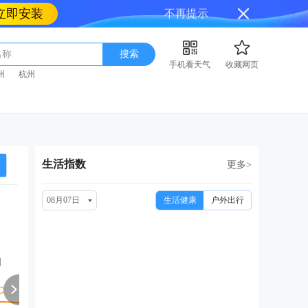
立即安装
不再提示
名称
搜索
手机看天气
收藏网页
州
杭州
生活指数
更多>
08月07日
生活健康
户外出行
周日
周一
周二
周三
周
08/16
08/17
08/18
08/19
08
阴
多云
阴转中雨
多云转小雨
多云转晴
多云