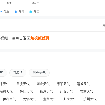
08/30
09/07
低温
降雨
降雪
短视频，请点击返回
短视频首页
气
PM2.5
历史天气
津天气
重庆天气
商丘天气
枣阳天气
运城天气
榆树天气
任丘天气
德惠天气
迁安天气
吉林天气
伊春天气
无锡天气
荆州天气
安丘天气
泸州天气