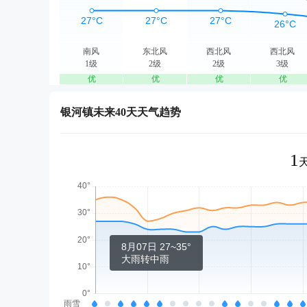
南风
东北风
西北风
西北风
1级
2级
2级
3级
优
优
优
优
银河镇未来40天天气趋势
1
8月07日 27~35°
大雨转中雨
雨雪