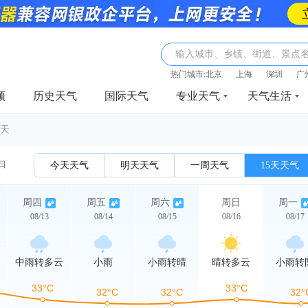
输入城市、乡镇、街道、景点
热门城市:
北京
上海
深圳
广
频
历史天气
国际天气
专业天气
天气生活
5天
3日
今天天气
明天天气
一周天气
15天天气
周四
周五
周六
周日
周一
08/13
08/14
08/15
08/16
08/17
中雨转多云
小雨
小雨转晴
晴转多云
小雨转