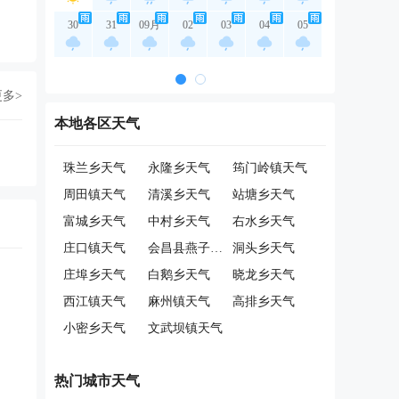
30
31
09月
02
03
04
05
更多>
本地各区天气
珠兰乡天气
永隆乡天气
筠门岭镇天气
周田镇天气
清溪乡天气
站塘乡天气
富城乡天气
中村乡天气
右水乡天气
庄口镇天气
会昌县燕子窝工业园天气
洞头乡天气
庄埠乡天气
白鹅乡天气
晓龙乡天气
西江镇天气
麻州镇天气
高排乡天气
小密乡天气
文武坝镇天气
热门城市天气