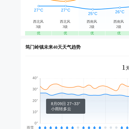
西北风
西北风
西南风
西南风
3级
3级
2级
2级
优
优
优
优
筠门岭镇未来40天天气趋势
1
8月09日 27~33°
小雨转多云
雨雪