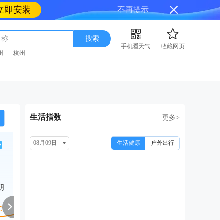
立即安装
不再提示
名称
搜索
手机看天气
收藏网页
州
杭州
生活指数
更多>
08月09日
生活健康
户外出行
周二
周三
周四
周五
周
08/18
08/19
08/20
08/21
08
阴
小雨
大雨转中雨
小雨转晴
多云转晴