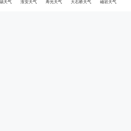
锡天气
淮安天气
寿光天气
大石桥天气
岫岩天气