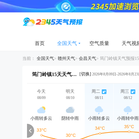
首页
全国天气
空气质量
天气视
当前：
全国天气
>
赣州天气
>
会昌天气
>
筠门岭镇天气预报1
[切换]
筠门岭镇15天天气详情
2026年8月09日-2026年8月2
今天
明天
周二
周三
08/09
08/10
08/11
08/12
小雨转多云
阴转中雨
小雨转多云
小雨转中雨