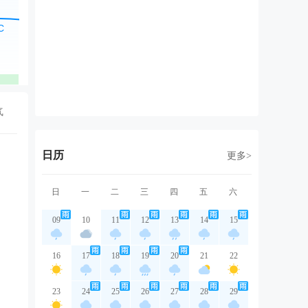
东北风
北风
东北风
东北风
东
2级
2级
2级
2级
2
优
优
优
优
气
日历
更多>
日
一
二
三
四
五
六
09
10
11
12
13
14
15
16
17
18
19
20
21
22
23
24
25
26
27
28
29