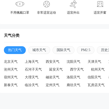
不用佩戴口罩
非常适宜运动
适宜外出
适宜开窗
天气分类
热门天气
城市天气
国际天气
PM2.5
历史
北京天气
上海天气
西安天气
沈阳天气
天津天气
沧州天气
石河子天气
延安天气
西宁天气
杭州天气
宿州天气
大理天气
岫岩天气
洛阳天气
信阳天气
新泰天气
临汾天气
定州天气
廊坊天气
瓦房店天气