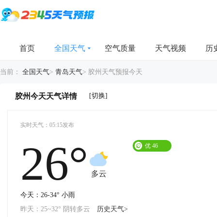
首页
全国天气
空气质量
天气视频
历
当前：
全国天气
>
青岛天气
>
胶州天气预报今天
[切换]
胶州今天天气详情
实时天气：05:15发布
26°
优
46
多云
今天：26-34° 小雨
昨天：25~32° 阴转多云
历史天气>