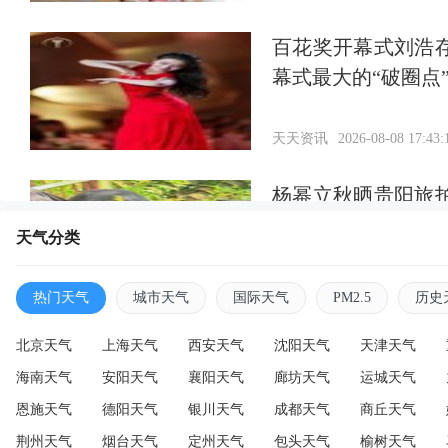
百花奖开幕式刘浩
幕式最大的“破圈点
天天资讯
2026-08-08 17:43:
杨幂立秋晒贵阳旅
状态好松弛
天气分类
天天资讯
2026-08-08 17:40:
热门天气
城市天气
国际天气
PM2.5
历史
北京天气
上海天气
西安天气
沈阳天气
天津天气
海南天气
安阳天气
襄阳天气
廊坊天气
运城天气
恩施天气
德阳天气
银川天气
成都天气
商丘天气
荆州天气
烟台天气
定州天气
包头天气
榆树天气