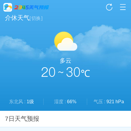
介休天气
[
切换
]
多云
20 ~ 30
℃
东北风 :
1级
湿度 :
66%
气压 :
921 hPa
7日天气预报