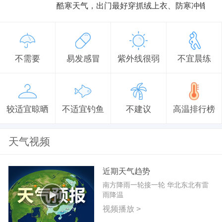
酷寒天气，出门最好穿抓绒上衣、防寒冲锋衣
不需要
易发感冒
紫外线很弱
不宜晨练
较适宜晾晒
不适宜钓鱼
不建议
高温排行榜
天气视频
近期天气趋势
南方降雨一轮接一轮 华北东北有雷
雨降温
视频播放 >