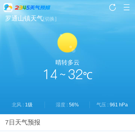
罗通山镇天气
[
切换
]
晴转多云
14 ~ 32
℃
北风 :
1级
湿度 :
56%
气压 :
961 hPa
7日天气预报