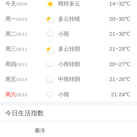
今天
晴转多云
14
~
32
℃
08/09
周一
多云转晴
20
~
30
℃
08/10
周二
小雨
21
~
30
℃
08/11
周三
多云转阴
21
~
29
℃
08/12
周四
小雨转阴
20
~
27
℃
08/13
周五
中雨转阴
21
~
26
℃
08/14
周六
小雨
21
24
℃
08/15
今日生活指数
极冷