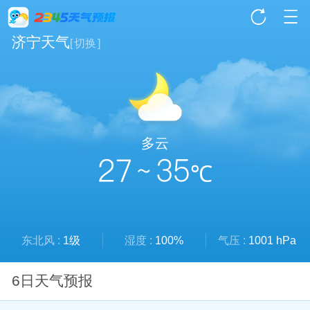
济宁天气
[
切换
]
多云
27 ~ 35
℃
东北风 :
1级
湿度 :
100%
气压 :
1001 hPa
6日天气预报