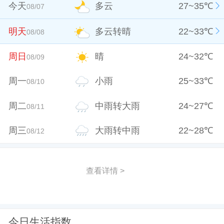
今天
多云
27
~
35
℃
08/07
明天
多云转晴
22
~
33
℃
08/08
周日
晴
24
~
32
℃
08/09
周一
小雨
25
~
33
℃
08/10
周二
中雨转大雨
24
~
27
℃
08/11
周三
大雨转中雨
22
~
28
℃
08/12
查看详情 >
今日生活指数