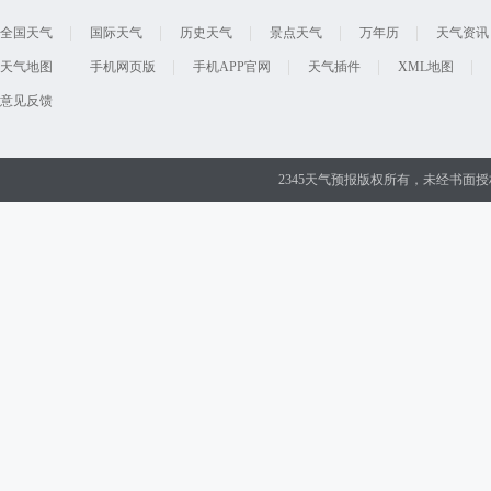
全国天气
国际天气
历史天气
景点天气
万年历
天气资讯
天气地图
手机网页版
手机APP官网
天气插件
XML地图
意见反馈
2345天气预报版权所有，未经书面