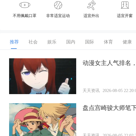
不用佩戴口罩
非常适宜运动
适宜外出
适宜开窗
推荐
社会
娱乐
国内
国际
体育
健康
动漫女主人气排名
天天资讯
2026-08-05 22:20:
盘点宫崎骏大师笔
天天资讯
2026-08-05 22:02: