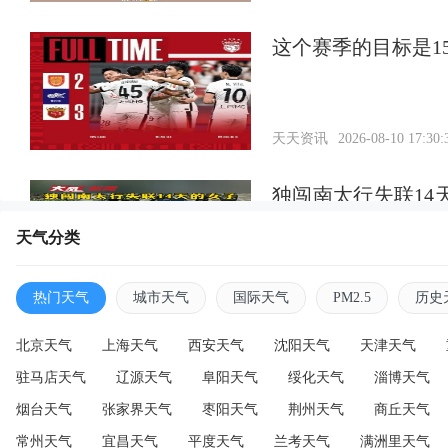
这个赛季的目标是1
天天资讯
2026-08-10 17:30:
独闯南太行失联1
崖顶发现背包，救
天气分类
野山
天天资讯
2026-08-10 17:29:
热门天气
城市天气
国际天气
PM2.5
历史
北京天气
上海天气
西安天气
沈阳天气
天津天气
驻马店天气
辽源天气
阜阳天气
绥化天气
淄博天气
烟台天气
张家界天气
枣阳天气
荆州天气
商丘天气
常州天气
宜昌天气
平度天气
兰考天气
满洲里天气