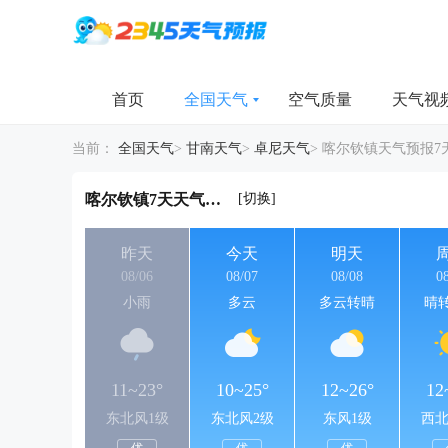
首页
全国天气
空气质量
天气视
当前：
全国天气
>
甘南天气
>
卓尼天气
>
喀尔钦镇天气预报7
[切换]
喀尔钦镇7天天气详情
昨天
今天
明天
08/06
08/07
08/08
0
小雨
多云
多云转晴
晴
11~23°
10~25°
12~26°
12
东北风1级
东北风2级
东风1级
西北