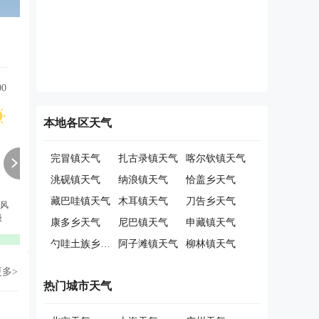
00
12:00
13:00
14:00
15:00
16:00
17:00
本地各区天气
完冒镇天气
扎古录镇天气
喀尔钦镇天气
洮砚镇天气
纳浪镇天气
恰盖乡天气
藏巴哇镇天气
木耳镇天气
刀告乡天气
风
东北风
东北风
东风
东南风
东南风
东南风
级
2级
2级
2级
3级
3级
3级
康多乡天气
尼巴镇天气
申藏镇天气
优
优
优
优
优
优
勺哇土族乡天气
阿子滩镇天气
柳林镇天气
更多>
热门城市天气