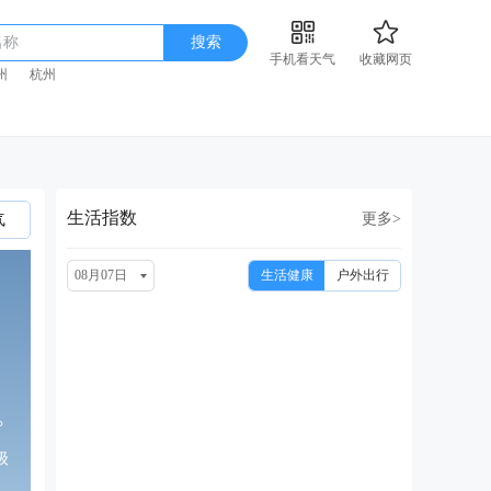
名称
搜索
手机看天气
收藏网页
州
杭州
生活指数
更多>
气
08月07日
生活健康
户外出行
°
级