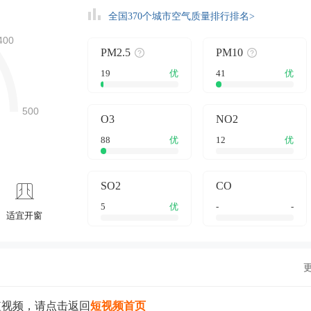
全国370个城市空气质量排行排名>
PM2.5
PM10
19
优
41
优
O3
NO2
88
优
12
优
SO2
CO
5
优
-
-
适宜开窗
短视频，请点击返回
短视频首页