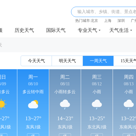
输入城市、乡镇、街道、景点
热门城市:
北京
上海
深圳
广
频
历史天气
国际天气
专业天气
天气生活
天
今天天气
明天天气
一周天气
15天天
周日
周一
周二
周三
周四
8/09
08/10
08/11
08/12
08/13
转多云
多云转中雨
小雨转多云
小雨
小雨
~27°
13~27°
14~23°
13~25°
13~22
风1级
东风1级
东风1级
东北风1级
东南风1