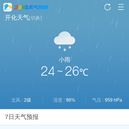
开化天气
[
切换
]
小雨
24 ~ 26
℃
北风 :
2级
湿度 :
96%
气压 :
959 hPa
7日天气预报