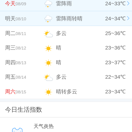
今天
雷阵雨
24
~
33
℃
08/09
明天
雷阵雨转晴
24
~
34
℃
08/10
周二
多云
25
~
36
℃
08/11
周三
晴
23
~
36
℃
08/12
周四
晴
23
~
37
℃
08/13
周五
多云
22
~
34
℃
08/14
周六
晴转多云
23
~
34
℃
08/15
今日生活指数
天气炎热