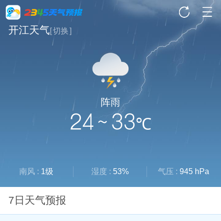
开江天气
[
切换
]
阵雨
24 ~ 33
℃
南风 :
1级
湿度 :
53%
气压 :
945 hPa
7日天气预报