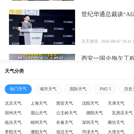
世纪华通总裁谈“A
天天资讯
2026-08-07 10:41:
西安一国企拖欠工
整改
天气分类
天天资讯
2026-08-07 10:35:
热门天气
城市天气
国际天气
PM2.5
历史
北京天气
上海天气
西安天气
沈阳天气
天津天气
宿州天气
眉山天气
公主岭天气
德阳天气
瓦房店天气
临汾天气
锦州天气
长春天气
深圳天气
廊坊天气
枣阳天气
濮阳天气
宿迁天气
菏泽天气
大理天气