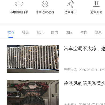
不用佩戴口罩
非常适宜运动
适宜外出
适宜开窗
推荐
社会
娱乐
国内
国际
体育
健康
汽车空调不太凉，
天天资讯
2026-08-07 11:12:
冷淡风的暗黑系美
天天资讯
2026-08-07 11:09: