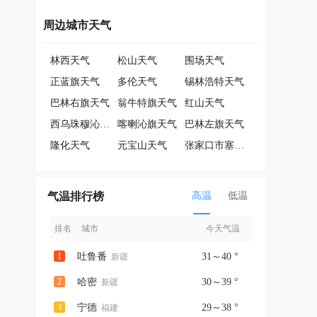
周边城市天气
林西天气
松山天气
围场天气
正蓝旗天气
多伦天气
锡林浩特天气
巴林右旗天气
翁牛特旗天气
红山天气
西乌珠穆沁旗天气
喀喇沁旗天气
巴林左旗天气
隆化天气
元宝山天气
张家口市塞北管理区天气
气温排行榜
高温
低温
排名
城市
今天气温
1
吐鲁番
31～40 °
新疆
2
哈密
30～39 °
新疆
3
宁德
29～38 °
福建