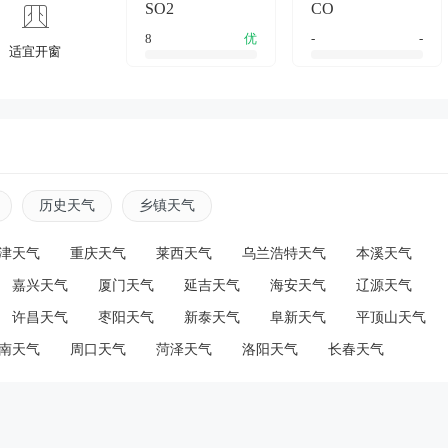
SO2
CO
8
优
-
-
适宜开窗
历史天气
乡镇天气
津天气
重庆天气
莱西天气
乌兰浩特天气
本溪天气
嘉兴天气
厦门天气
延吉天气
海安天气
辽源天气
许昌天气
枣阳天气
新泰天气
阜新天气
平顶山天气
南天气
周口天气
菏泽天气
洛阳天气
长春天气