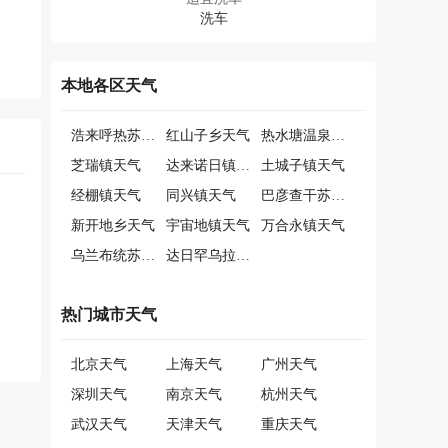
本地各区天气
浩来呼热苏木天气
红山子乡天气
热水塘温泉疗养旅游开发区管委会天气
芝瑞镇天气
达来诺日镇天气
土城子镇天气
经棚镇天气
同兴镇天气
巴彦查干苏木天气
新开地乡天气
宇宙地镇天气
万合永镇天气
乌兰布统苏木天气
达日罕乌拉苏木天气
热门城市天气
北京天气
上海天气
广州天气
深圳天气
南京天气
杭州天气
武汉天气
天津天气
重庆天气