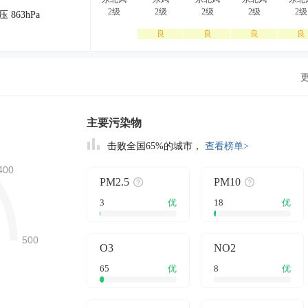
2级
2级
2级
2级
2级
压 863hPa
-
良
良
良
良
主要污染物
击败全国65%的城市，
查看榜单>
PM2.5
PM10
3
优
18
优
O3
NO2
65
优
8
优