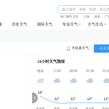
输入城市、乡镇、街道、景点
热门城市:
北京
上海
深圳
广
频
历史天气
国际天气
专业天气
天气生活
手机看天气
今天
24小时天气预报
现在
23:00
08/08
01:00
02:0
东北风
东风
东北风
东北风
东北