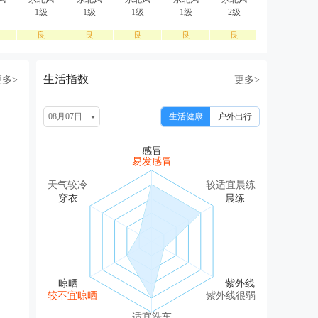
1级
1级
1级
1级
2级
2级
良
良
良
良
良
良
生活指数
更多>
更多>
08月07日
生活健康
户外出行
易发感冒
天气较冷
较适宜晨练
较不宜晾晒
紫外线很弱
适宜洗车