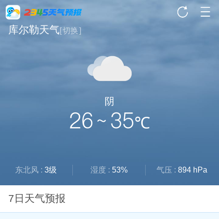
库尔勒天气
[
切换
]
阴
26 ~ 35
℃
东北风 :
3级
湿度 :
53%
气压 :
894 hPa
7日天气预报