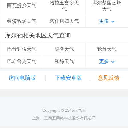
哈拉玉宫乡天
库尔楚园艺场
阿瓦提乡天气
气
天气
塔什店镇天气
更多
经济牧场天气
库尔勒相关地区天气查询
焉耆天气
轮台天气
巴音郭楞天气
和静天气
更多
巴布鲁克天气
|
|
访问电脑版
下载安卓版
意见反馈
Copyright © 2345天气王
上海二三四五网络科技股份有限公司