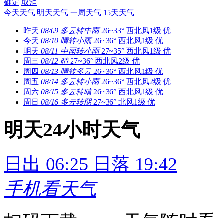
确定
取消
今天天气
明天天气
一周天气
15天天气
昨天
08/09
多云转中雨
26~33°
西北风1级
优
今天
08/10
晴转小雨
26~36°
西北风1级
优
明天
08/11
中雨转小雨
27~35°
西北风1级
优
周三
08/12
晴
27~36°
西北风2级
优
周四
08/13
晴转多云
26~36°
西北风1级
优
周五
08/14
多云转小雨
26~36°
西北风2级
优
周六
08/15
多云转晴
26~36°
西北风1级
优
周日
08/16
多云转阴
27~36°
北风1级
优
明天24小时天气
日出 06:25
日落 19:42
手机看天气