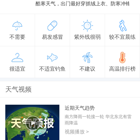
酷寒天气，出门最好穿抓绒上衣、防寒冲锋衣
不需要
易发感冒
紫外线很弱
较不宜晨练
很适宜
不适宜钓鱼
不建议
高温排行榜
天气视频
近期天气趋势
南方降雨一轮接一轮 华北东北有雷
雨降温
视频播放 >