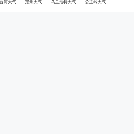
台河天气
定州天气
乌兰浩特天气
公主岭天气