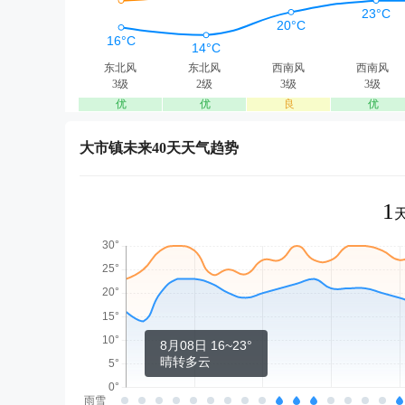
东北风
东北风
西南风
西南风
3级
2级
3级
3级
优
优
良
优
大市镇未来40天天气趋势
1
8月08日 16~23°
晴转多云
雨雪