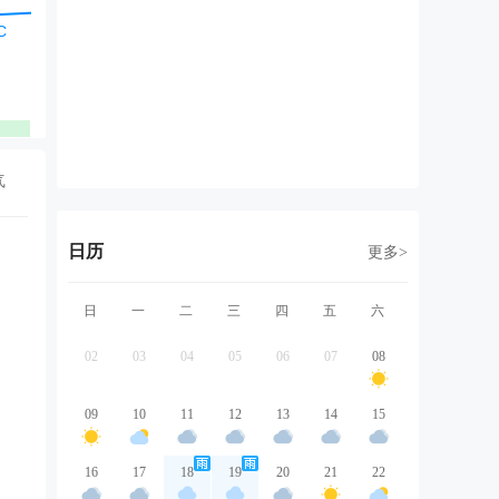
东北风
西南风
东北风
东北风
东
2级
2级
2级
2级
2
优
优
优
优
气
日历
更多>
日
一
二
三
四
五
六
02
03
04
05
06
07
08
09
10
11
12
13
14
15
16
17
18
19
20
21
22