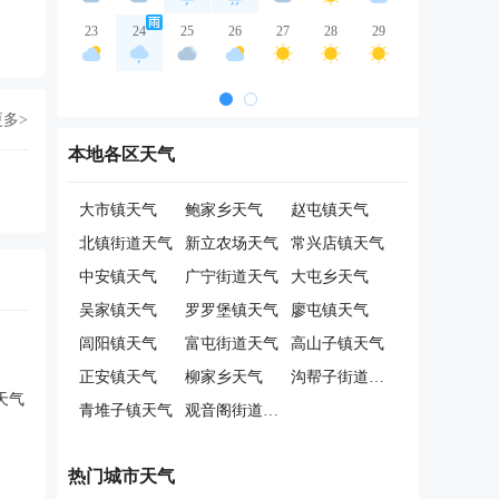
23
24
25
26
27
28
29
更多>
本地各区天气
大市镇天气
鲍家乡天气
赵屯镇天气
北镇街道天气
新立农场天气
常兴店镇天气
中安镇天气
广宁街道天气
大屯乡天气
吴家镇天气
罗罗堡镇天气
廖屯镇天气
闾阳镇天气
富屯街道天气
高山子镇天气
正安镇天气
柳家乡天气
沟帮子街道天气
天气
青堆子镇天气
观音阁街道天气
热门城市天气