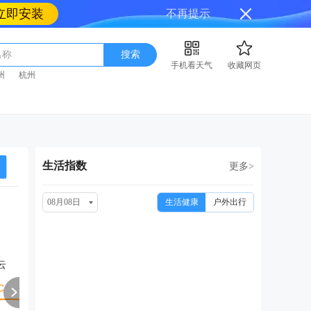
立即安装
不再提示
名称
搜索
手机看天气
收藏网页
州
杭州
生活指数
更多>
08月08日
生活健康
户外出行
周一
周二
周三
周四
周
08/17
08/18
08/19
08/20
08
云
阴转小雨
小雨
中雨转阴
阴转多云