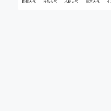
邯郸天气
许昌天气
承德天气
德惠天气
七