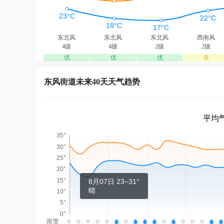
东北风
东北风
东北风
西南风
4级
4级
2级
2级
优
优
优
良
东风街道未来40天天气趋势
平均气
8月07日 23~31°
晴
雨雪