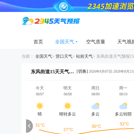
首页
全国天气
空气质量
天气视
当前：
全国天气
>
营口天气
>
站前天气
>
东风街道天气预报1
[切换]
东风街道15天天气详情
2026年8月07日-2026年8月2
今天
明天
周日
周一
08/07
08/08
08/09
08/10
晴
晴转多云
多云
多云转阴