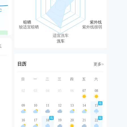
东北风
西北风
西南风
西南风
西
3级
2级
2级
2级
2
较适宜晾晒
紫外线很弱
优
优
优
优
适宜洗车
气
日历
更多>
日
一
二
三
四
五
六
02
03
04
05
06
07
08
09
10
11
12
13
14
15
16
17
18
19
20
21
22