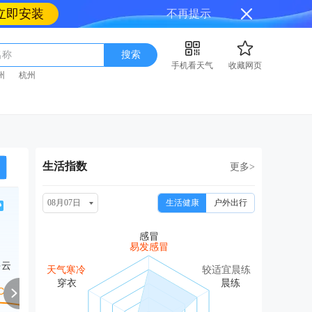
立即安装
不再提示
名称
搜索
手机看天气
收藏网页
州
杭州
生活指数
更多>
08月07日
生活健康
户外出行
周日
周一
周二
周三
周
08/16
08/17
08/18
08/19
08
易发感冒
多云
多云转小雨
多云转阴
小雨转阴
阴转晴
晴转
天气寒冷
较适宜晨练