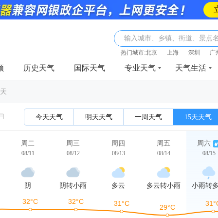
输入城市、乡镇、街道、景点
热门城市:
北京
上海
深圳
广
频
历史天气
国际天气
专业天气
天气生活
5天
1日
今天天气
明天天气
一周天气
15天天气
周二
周三
周四
周五
周六
08/11
08/12
08/13
08/14
08/15
阴
阴转小雨
多云
多云转小雨
小雨转