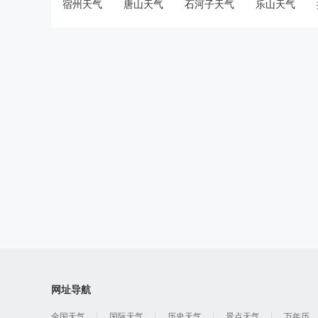
宿州天气
唐山天气
石河子天气
乐山天气
网址导航
全国天气
国际天气
历史天气
景点天气
万年历