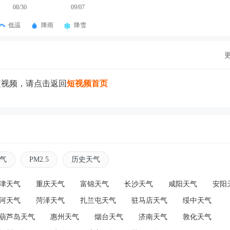
08/30
09/07
低温
降雨
降雪
短视频，请点击返回
短视频首页
气
PM2.5
历史天气
津天气
重庆天气
富锦天气
长沙天气
咸阳天气
安阳
河天气
菏泽天气
扎兰屯天气
驻马店天气
绥中天气
葫芦岛天气
惠州天气
烟台天气
济南天气
敦化天气