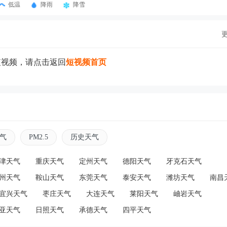
低温
降雨
降雪
短视频，请点击返回
短视频首页
气
PM2.5
历史天气
津天气
重庆天气
定州天气
德阳天气
牙克石天气
州天气
鞍山天气
东莞天气
泰安天气
潍坊天气
南昌
宜兴天气
枣庄天气
大连天气
莱阳天气
岫岩天气
亚天气
日照天气
承德天气
四平天气