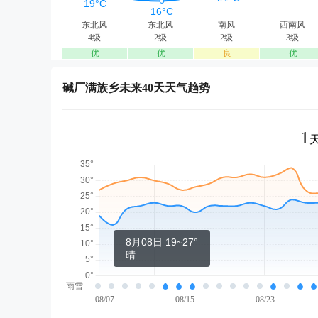
东北风
东北风
南风
西南风
4级
2级
2级
3级
优
优
良
优
碱厂满族乡未来40天天气趋势
1
8月08日 19~27°
晴
雨雪
08/07
08/15
08/23