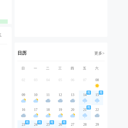
东北风
西南风
东南风
东南风
东
2级
2级
2级
2级
1
优
优
优
优
气
日历
更多>
日
一
二
三
四
五
六
02
03
04
05
06
07
08
09
10
11
12
13
14
15
16
17
18
19
20
21
22
23
24
25
26
27
28
29