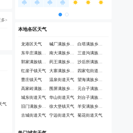
更多>
本地各区天气
龙港区天气
碱厂满族乡天气
白塔满族乡天气
东辛庄满族镇天气
南大满族乡天气
三道沟满族乡天气
郭家满族镇天气
药王满族乡天气
沙后所满族镇天气
红崖子镇天气
大寨满族乡天气
四家屯街道天气
曹庄镇天气
温泉街道天气
望海满族乡天气
高家岭满族镇天气
围屏满族乡天气
元台子满族乡天气
城东街道天气
华山街道天气
刘台子满族乡天气
天气
旧门满族乡天气
徐大堡镇天气
羊安满族乡天气
古城街道天气
宁远街道天气
菊花街道天气
热门城市天气