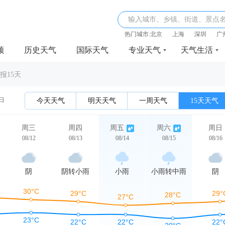
输入城市、乡镇、街道、景点
热门城市:
北京
上海
深圳
广
频
历史天气
国际天气
专业天气
天气生活
报15天
2日
今天天气
明天天气
一周天气
15天天气
周三
周四
周五
周六
周日
08/12
08/13
08/14
08/15
08/16
阴
阴转小雨
小雨
小雨转中雨
阴