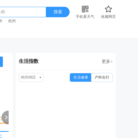
名称
搜索
手机看天气
收藏网页
州
杭州
生活指数
更多>
08月08日
生活健康
户外出行
周一
周二
周三
周四
周
08/17
08/18
08/19
08/20
08
多云
多云
多云转阴
多云
小雨