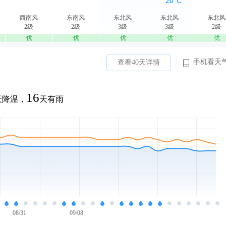
西南风
东南风
东北风
东北风
东北风
2级
2级
3级
3级
2级
优
优
优
优
优
手机看天
查看40天详情
16
天降温，
天有雨
08/31
09/08