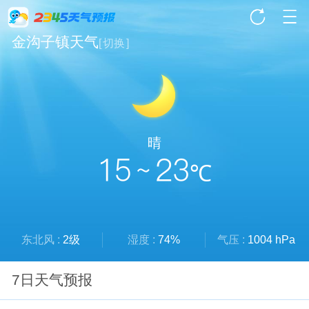
金沟子镇天气
[
切换
]
晴
15 ~ 23
℃
东北风 :
2级
湿度 :
74%
气压 :
1004 hPa
7日天气预报