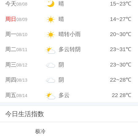
今天
晴
15
~
23
℃
08/08
周日
晴
14
~
27
℃
08/09
周一
晴转小雨
20
~
30
℃
08/10
周二
多云转阴
23
~
31
℃
08/11
周三
阴
23
~
30
℃
08/12
周四
阴
22
~
28
℃
08/13
周五
多云
22
28
℃
08/14
今日生活指数
极冷