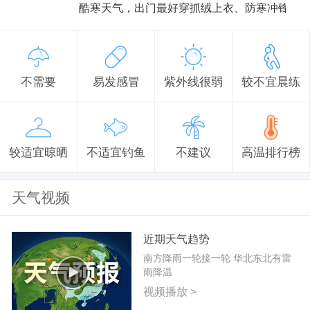
酷寒天气，出门最好穿抓绒上衣、防寒冲锋衣
不需要
易发感冒
紫外线很弱
较不宜晨练
较适宜晾晒
不适宜钓鱼
不建议
高温排行榜
天气视频
近期天气趋势
南方降雨一轮接一轮 华北东北有雷
雨降温
视频播放 >