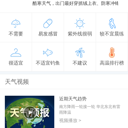
酷寒天气，出门最好穿抓绒上衣、防寒冲锋衣
不需要
易发感冒
紫外线很弱
较不宜晨练
很适宜
不适宜钓鱼
不建议
高温排行榜
天气视频
近期天气趋势
南方降雨一轮接一轮 华北东北有雷
雨降温
视频播放 >