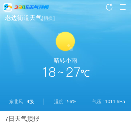
老边街道天气
[
切换
]
晴转小雨
18 ~ 27
℃
东北风 :
4级
湿度 :
56%
气压 :
1011 hPa
7日天气预报