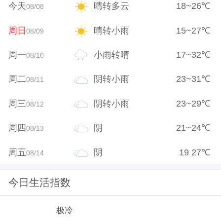
今天
晴转多云
18
~
26
℃
08/08
周日
晴转小雨
15
~
27
℃
08/09
周一
小雨转晴
17
~
32
℃
08/10
周二
阴转小雨
23
~
31
℃
08/11
周三
阴转小雨
23
~
29
℃
08/12
周四
阴
21
~
24
℃
08/13
周五
阴
19
27
℃
08/14
今日生活指数
极冷