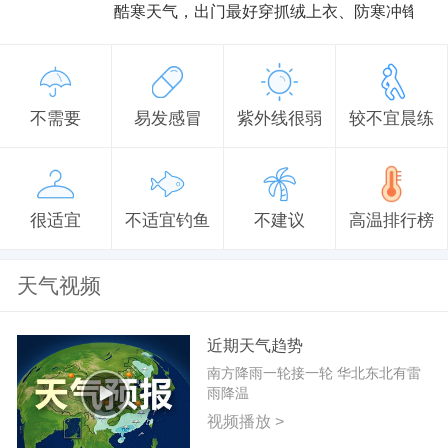
酷寒天气，出门最好穿抓绒上衣、防寒冲锋衣
不需要
易发感冒
紫外线很弱
较不宜晨练
很适宜
不适宜钓鱼
不建议
高温排行榜
天气视频
近期天气趋势
南方降雨一轮接一轮 华北东北有雷
雨降温
视频播放 >