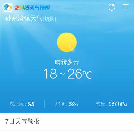
孙家湾镇天气
[
切换
]
晴转多云
18 ~ 26
℃
东北风 :
3级
湿度 :
38%
气压 :
987 hPa
7日天气预报